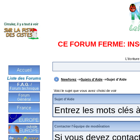
CE FORUM FERME: IN
L'écriture
Liste des Forums
Newforez
->
Sujets d'Aide
->Sujet d'Aide
Voici le sujet que vous avez choisi de voir
Sujet d'Aide
Entrez les mots clés
Contacter l'équipe de modération
Si vous devez contac