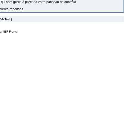
s qui sont gérés à partir de votre panneau de contrôle.
uvelles réponses.
 Activé ]
par
IBF French