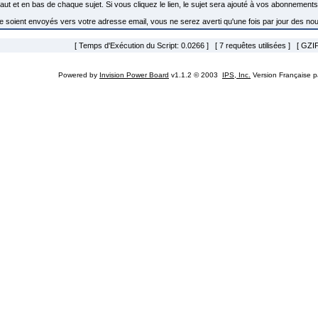
n haut et en bas de chaque sujet. Si vous cliquez le lien, le sujet sera ajouté à vos abonnement
 ne soient envoyés vers votre adresse email, vous ne serez averti qu'une fois par jour des no
[ Temps d'Exécution du Script: 0.0266 ] [ 7 requêtes utilisées ] [ GZIP
Powered by
Invision Power Board
v1.1.2 © 2003
IPS, Inc.
Version Française 