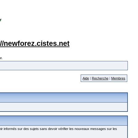
://newforez.cistes.net
e.
Aide
|
Recherche
|
Membres
nir informés sur des sujets sans devoir vérifier les nouveaux messages sur les