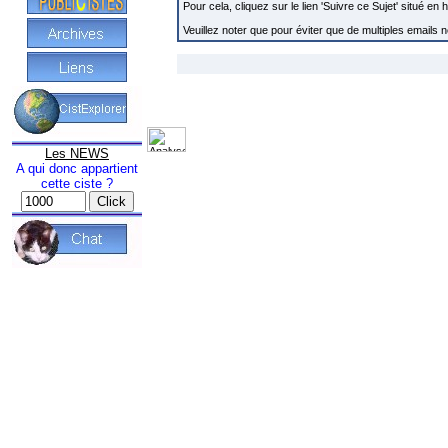
Pour cela, cliquez sur le lien 'Suivre ce Sujet' situé e
Veuillez noter que pour éviter que de multiples emails
Les NEWS
A qui donc appartient
cette ciste ?