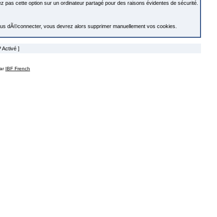
z pas cette option sur un ordinateur partagé pour des raisons évidentes de sécurité.
s Ã vous dÃ©connecter, vous devrez alors supprimer manuellement vos cookies.
 Activé ]
par
IBF French