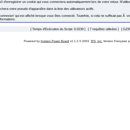
 d'enregistrer un cookie qui vous connectera automatiquement lors de votre retour. N'utilise
era votre pseudo d'apparaître dans la liste des utilisateurs actifs.
'Déconnexion' qui est affiché lorsque vous êtes connecté. Toutefois, si cela ne suffisait pa
nformations.
[ Temps d'Exécution du Script: 0.0230 ] [ 7 requêtes utilisées ] [ GZIP
Powered by
Invision Power Board
v1.1.2 © 2003
IPS, Inc.
Version Française 