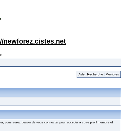
://newforez.cistes.net
e.
Aide
|
Recherche
|
Membres
ur, vous aurez besoin de vous connecter pour accéder à votre profil membre et