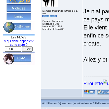
Je n'ai pa
Membre Mineur de l'Ordre de la
Pie
ce pays m
Groupe: Membres
Messages: 349
Elle vien
Membre N°: 1303
Inscrit le: 21-mai 05
enfin ce s
Les NEWS
A qui donc appartient
croate.
cette ciste ?
Allez-y et
-------------
Pirouette
0 Utilisateur(s) sur ce sujet (0 Invités et 0 Utilisat