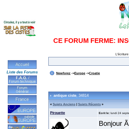
CE FORUM FERME: IN
L'écriture
Liste des Forums
Newforez
->
Europe
->
Croatie
antique ciste
, 34814
«
Sujets Anciens
|
Sujets Récents
»
Pirouette
Ecrit le:
lundi 24 sept
Bonjour Ã