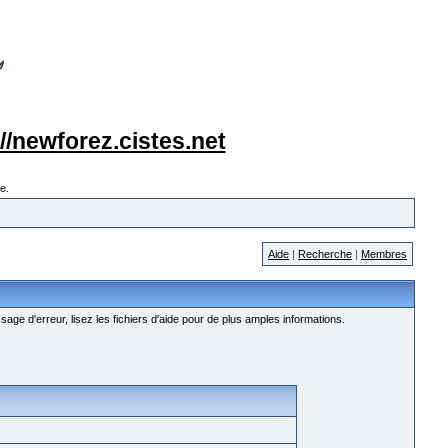
://newforez.cistes.net
e.
Aide
|
Recherche
|
Membres
age d'erreur, lisez les fichiers d'aide pour de plus amples informations.