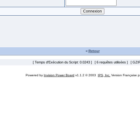
<
Retour
[ Temps d'Exécution du Script: 0.0243 ] [ 6 requêtes utilisées ] [ GZIP
Powered by
Invision Power Board
v1.1.2 © 2003
IPS, Inc.
Version Française 