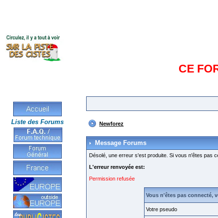
CE FO
Liste des Forums
Newforez
Message Forums
Désolé, une erreur s'est produite. Si vous n'êtes pas c
L'erreur renvoyée est:
Permission refusée
Vous n'êtes pas connecté, 
Votre pseudo