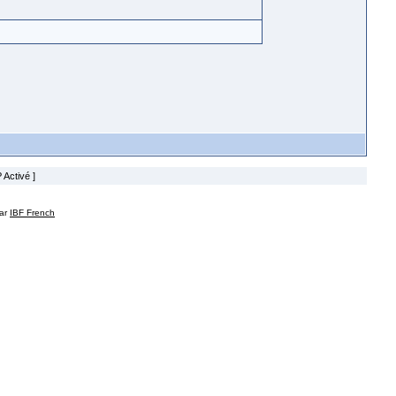
 Activé ]
par
IBF French