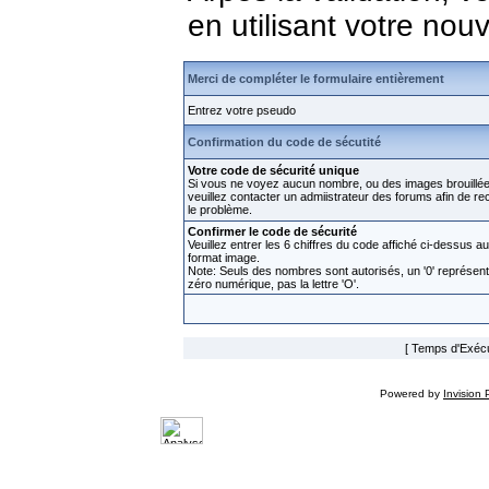
en utilisant votre no
Merci de compléter le formulaire entièrement
Entrez votre pseudo
Confirmation du code de sécutité
Votre code de sécurité unique
Si vous ne voyez aucun nombre, ou des images brouillée
veuillez contacter un admiistrateur des forums afin de rect
le problème.
Confirmer le code de sécurité
Veuillez entrer les 6 chiffres du code affiché ci-dessus au
format image.
Note: Seuls des nombres sont autorisés, un '0' représen
zéro numérique, pas la lettre 'O'.
[ Temps d'Exécut
Powered by
Invision