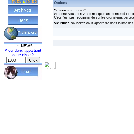
Options
Se souvenir de moi?
Si coché, vous serez automatiquement connecté lors de
Ceci n'est pas recommandé sur les ordinateurs partag
Vie Privée
, souhaitez vous apparaître dans la liste des 
Les NEWS
A qui donc appartient
cette ciste ?