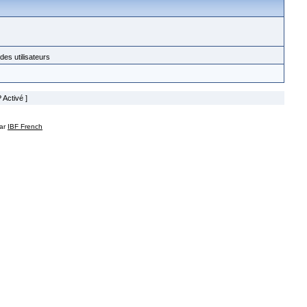
des utilisateurs
 Activé ]
par
IBF French