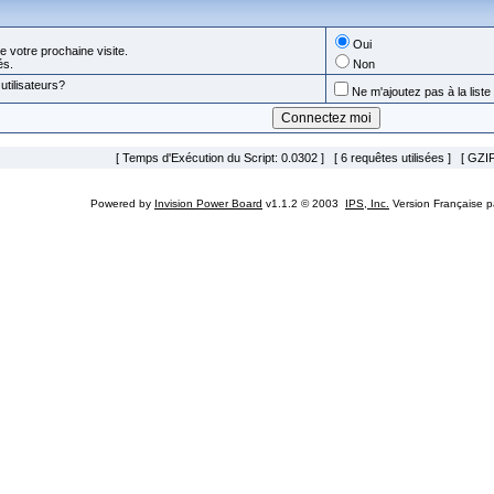
Oui
 votre prochaine visite.
és.
Non
utilisateurs?
Ne m'ajoutez pas à la liste 
[ Temps d'Exécution du Script: 0.0302 ] [ 6 requêtes utilisées ] [ GZIP
Powered by
Invision Power Board
v1.1.2 © 2003
IPS, Inc.
Version Française 