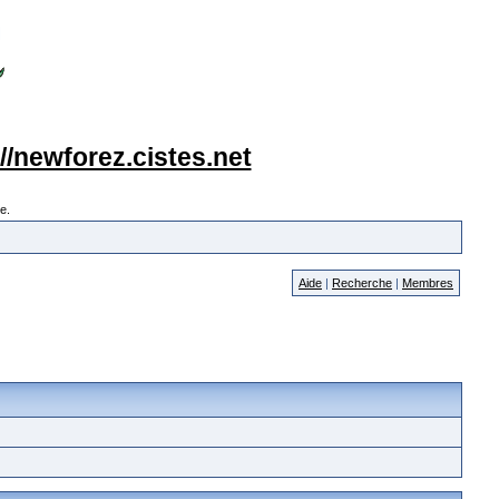
://newforez.cistes.net
e.
Aide
|
Recherche
|
Membres