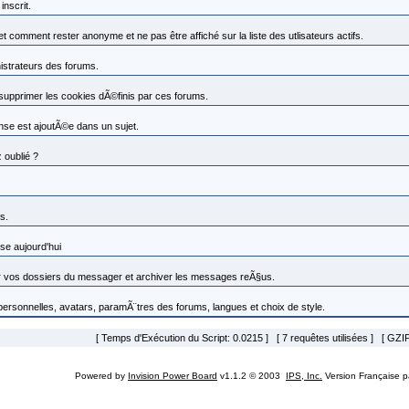
nscrit.
omment rester anonyme et ne pas être affiché sur la liste des utlisateurs actifs.
nistrateurs des forums.
 supprimer les cookies dÃ©finis par ces forums.
se est ajoutÃ©e dans un sujet.
 oublié ?
s.
se aujourd'hui
vos dossiers du messager et archiver les messages reÃ§us.
 personnelles, avatars, paramÃ¨tres des forums, langues et choix de style.
[ Temps d'Exécution du Script: 0.0215 ] [ 7 requêtes utilisées ] [ GZIP
Powered by
Invision Power Board
v1.1.2 © 2003
IPS, Inc.
Version Française 