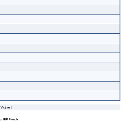
 Activé ]
par
IBF French