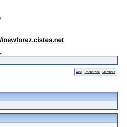
://newforez.cistes.net
e.
Aide
|
Recherche
|
Membres