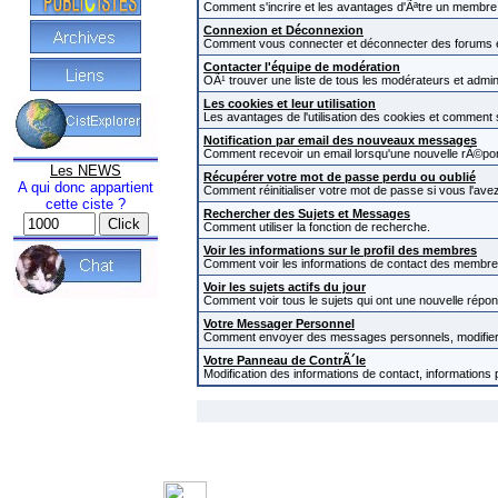
Comment s'incrire et les avantages d'Ãªtre un membre i
Connexion et Déconnexion
Comment vous connecter et déconnecter des forums et c
Contacter l'équipe de modération
OÃ¹ trouver une liste de tous les modérateurs et admi
Les cookies et leur utilisation
Les avantages de l'utilisation des cookies et comment
Notification par email des nouveaux messages
Comment recevoir un email lorsqu'une nouvelle rÃ©pon
Les NEWS
Récupérer votre mot de passe perdu ou oublié
A qui donc appartient
Comment réinitialiser votre mot de passe si vous l'avez
cette ciste ?
Rechercher des Sujets et Messages
Comment utiliser la fonction de recherche.
Voir les informations sur le profil des membres
Comment voir les informations de contact des membre
Voir les sujets actifs du jour
Comment voir tous le sujets qui ont une nouvelle répon
Votre Messager Personnel
Comment envoyer des messages personnels, modifier 
Votre Panneau de ContrÃ´le
Modification des informations de contact, informations