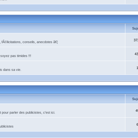
Suj
37
Ã©licitations, conseils, anecdotes â€¦
4
soyez pas timides !!!
is dans sa vie.
Suj
4
ur parler des publicistes, c'est ici.
ublicistes