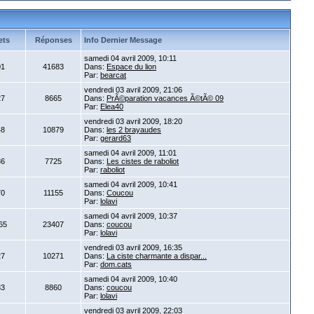
ets
Réponses
Info Dernier Message
samedi 04 avril 2009, 10:11
01
41683
Dans:
Espace du lion
Par:
bearcat
vendredi 03 avril 2009, 21:06
27
8665
Dans:
PrÃ©paration vacances Ã©tÃ© 09
Par:
Elea40
vendredi 03 avril 2009, 18:20
48
10879
Dans:
les 2 brayaudes
Par:
gerard63
samedi 04 avril 2009, 11:01
86
7725
Dans:
Les cistes de raboliot
Par:
raboliot
samedi 04 avril 2009, 10:41
70
11155
Dans:
Coucou
Par:
lolavi
samedi 04 avril 2009, 10:37
65
23407
Dans:
coucou
Par:
lolavi
vendredi 03 avril 2009, 16:35
27
10271
Dans:
La ciste charmante a dispar...
Par:
dom.cats
samedi 04 avril 2009, 10:40
33
8860
Dans:
coucou
Par:
lolavi
vendredi 03 avril 2009, 22:03