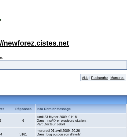
://newforez.cistes.net
e.
Aide
|
Recherche
|
Membres
ets
Réponses
Info Dernier Message
lundi 23 février 2009, 01:18
5
6
Dans:
InsÃ©rer plusieurs citation...
Par:
Docteur Jekyll
mercredi 01 avril 2009, 20:26
44
3161
Dans:
bug ou poisson d'avril?