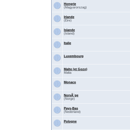
Hongrie
(Magyarorszag)
Irlande
(Eire)
Islande
(Island)
Italie
Luxembourg
Malte (et Gozo)
Malta
Monaco
NorvÃ¨ge
(Norge)
Pays-Bas
(Nederland)
Pologne