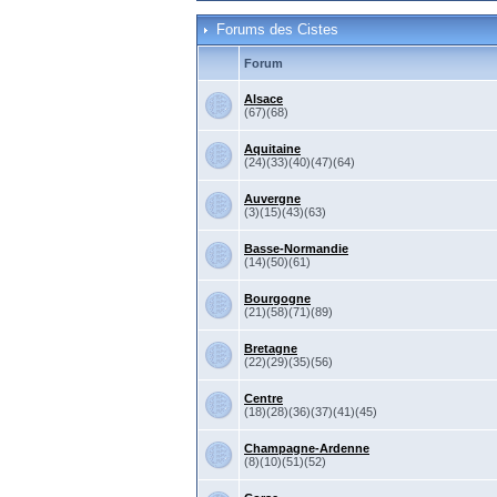
Forums des Cistes
Forum
Alsace
(67)(68)
Aquitaine
(24)(33)(40)(47)(64)
Auvergne
(3)(15)(43)(63)
Basse-Normandie
(14)(50)(61)
Bourgogne
(21)(58)(71)(89)
Bretagne
(22)(29)(35)(56)
Centre
(18)(28)(36)(37)(41)(45)
Champagne-Ardenne
(8)(10)(51)(52)