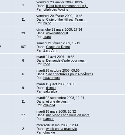
vendredi 23 janvier 2009, 10:24
1
7
Dans:
Il faut bien commencer un j...
Par:
Lillah des Voisins
vendredi 20 février 2009, 10:45
7
11
Dans:
Ciste of the Hill par Team ...
Par:
bikoo
dimanche 29 mars 2009, 17:34
7
39
Dans:
wwwaahhoou!!
Par:
Icare
samedi 21 février 2009, 15:19
8
107
Dans:
Cistes de Rome
Par:
ZarthArn
mardi 24 avril 2007, 19:36
3
6
Dans:
Demande d'aide pour neu...
Par:
rodo
mardi 28 octobre 2008, 09:56
5
6
Dans:
Sav effectuÃ©s pour 4 boÃ®tes
Par:
beaventure
mardi 15 juillet 2008, 13:03
2
9
Dans:
tibinou
Par:
salix alba
mardi 02 septembre 2008, 12:24
5
11
Dans:
et une de plus...
Par:
ovive34
mardi 18 mars 2008, 10:32
5
27
Dans:
une visite chez vous en mars
Par:
sannon
mercredi 28 mai 2008, 12:41
4
2
Dans:
week end a cracovie
Par:
chuckle