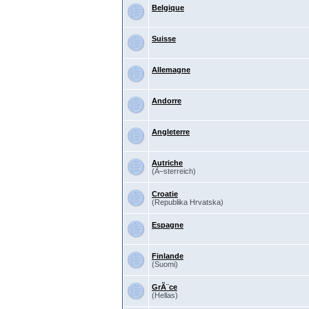
Belgique
Suisse
Allemagne
Andorre
Angleterre
Autriche
(Ã–sterreich)
Croatie
(Republika Hrvatska)
Espagne
Finlande
(Suomi)
GrÃ¨ce
(Hellas)