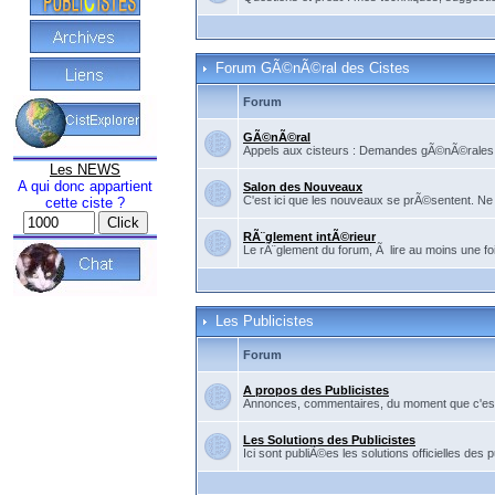
Forum GÃ©nÃ©ral des Cistes
Forum
GÃ©nÃ©ral
Appels aux cisteurs : Demandes gÃ©nÃ©rales, f
Les NEWS
A qui donc appartient
Salon des Nouveaux
C'est ici que les nouveaux se prÃ©sentent. Ne 
cette ciste ?
RÃ¨glement intÃ©rieur
Le rÃ¨glement du forum, Ã lire au moins une fo
Les Publicistes
Forum
A propos des Publicistes
Annonces, commentaires, du moment que c'est po
Les Solutions des Publicistes
Ici sont publiÃ©es les solutions officielles des p