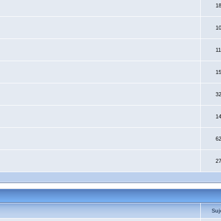
1
1
1
1
3
1
6
2
Suj