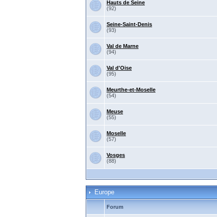
Hauts de Seine
(92)
Seine-Saint-Denis
(93)
Val de Marne
(94)
Val d'Oise
(95)
Meurthe-et-Moselle
(54)
Meuse
(55)
Moselle
(57)
Vosges
(88)
Europe
Forum