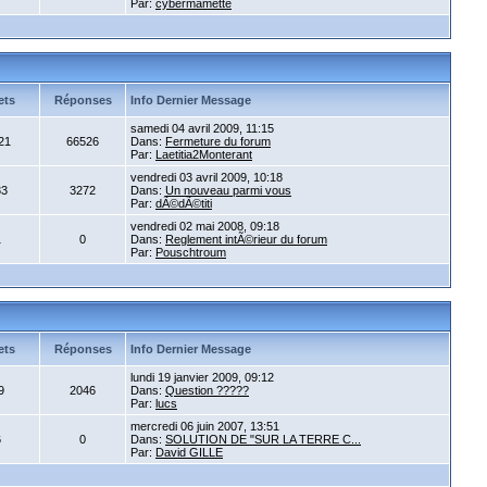
Par:
cybermamette
ets
Réponses
Info Dernier Message
samedi 04 avril 2009, 11:15
21
66526
Dans:
Fermeture du forum
Par:
Laetitia2Monterant
vendredi 03 avril 2009, 10:18
33
3272
Dans:
Un nouveau parmi vous
Par:
dÃ©dÃ©titi
vendredi 02 mai 2008, 09:18
1
0
Dans:
Reglement intÃ©rieur du forum
Par:
Pouschtroum
ets
Réponses
Info Dernier Message
lundi 19 janvier 2009, 09:12
9
2046
Dans:
Question ?????
Par:
lucs
mercredi 06 juin 2007, 13:51
6
0
Dans:
SOLUTION DE "SUR LA TERRE C...
Par:
David GILLE