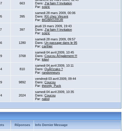
87
663
Dans:
J'ai faim !! Invitation
Par:
soizic
samedi 28 mars 2009, 00:06
05
395
Dans:
RX chez Vincent
Par:
BIGBROZEUR
jeudi 19 mars 2009, 19:43
17
397
Dans:
J'ai faim !! Invitation
Par:
soizic
samedi 28 mars 2009, 09:57
56
1280
Dans:
Un passage dans le 95
Par:
carthier
samedi 04 avril 2009, 10:45
29
3768
Dans:
Coucou Ã©galement !!!
Par:
lolavi
samedi 04 avril 2009, 10:11
44
810
Dans:
QuÃ©zako ?
Par:
randonneurs
vendredi 03 avril 2009, 09:44
29
9892
Dans:
Coucou
Par:
theonly_Puck
samedi 04 avril 2009, 10:35
74
2024
Dans:
Coucou
Par:
nabol
ets
Réponses
Info Dernier Message