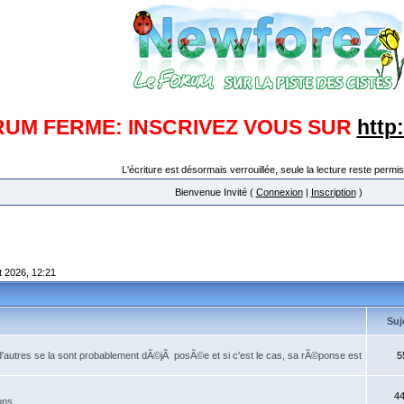
RUM FERME: INSCRIVEZ VOUS SUR
http
L'écriture est désormais verrouillée, seule la lecture reste permis
Bienvenue Invité (
Connexion
|
Inscription
)
t 2026, 12:21
Suj
'autres se la sont probablement dÃ©jÃ posÃ©e et si c'est le cas, sa rÃ©ponse est
5
4
ns...