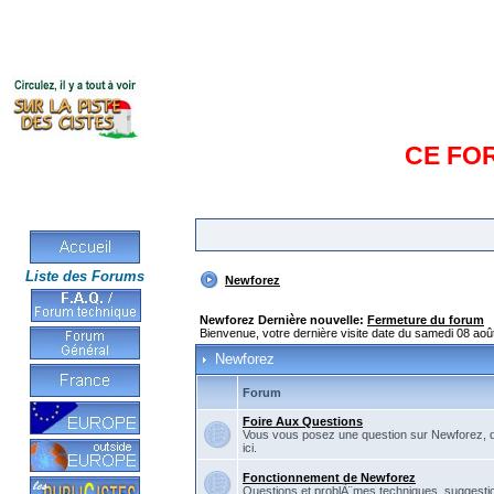
CE FO
Liste des Forums
Newforez
Newforez Dernière nouvelle:
Fermeture du forum
Bienvenue, votre dernière visite date du samedi 08 aoû
Newforez
Forum
Foire Aux Questions
Vous vous posez une question sur Newforez, d
ici.
Fonctionnement de Newforez
Questions et problÃ¨mes techniques, suggestio