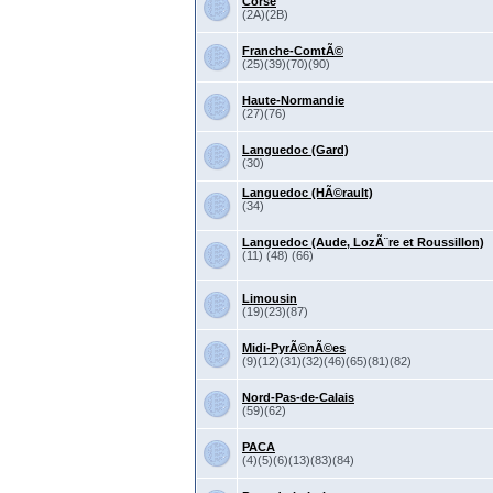
Corse
(2A)(2B)
Franche-ComtÃ©
(25)(39)(70)(90)
Haute-Normandie
(27)(76)
Languedoc (Gard)
(30)
Languedoc (HÃ©rault)
(34)
Languedoc (Aude, LozÃ¨re et Roussillon)
(11) (48) (66)
Limousin
(19)(23)(87)
Midi-PyrÃ©nÃ©es
(9)(12)(31)(32)(46)(65)(81)(82)
Nord-Pas-de-Calais
(59)(62)
PACA
(4)(5)(6)(13)(83)(84)