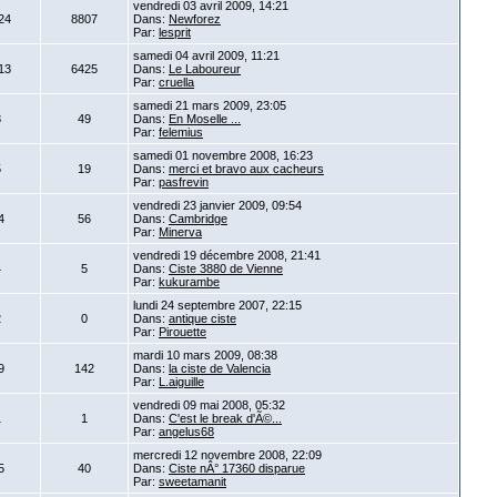
vendredi 03 avril 2009, 14:21
24
8807
Dans:
Newforez
Par:
lesprit
samedi 04 avril 2009, 11:21
13
6425
Dans:
Le Laboureur
Par:
cruella
samedi 21 mars 2009, 23:05
8
49
Dans:
En Moselle ...
Par:
felemius
samedi 01 novembre 2008, 16:23
5
19
Dans:
merci et bravo aux cacheurs
Par:
pasfrevin
vendredi 23 janvier 2009, 09:54
4
56
Dans:
Cambridge
Par:
Minerva
vendredi 19 décembre 2008, 21:41
4
5
Dans:
Ciste 3880 de Vienne
Par:
kukurambe
lundi 24 septembre 2007, 22:15
2
0
Dans:
antique ciste
Par:
Pirouette
mardi 10 mars 2009, 08:38
9
142
Dans:
la ciste de Valencia
Par:
L.aiguille
vendredi 09 mai 2008, 05:32
1
1
Dans:
C'est le break d'Ã©...
Par:
angelus68
mercredi 12 novembre 2008, 22:09
5
40
Dans:
Ciste nÂ° 17360 disparue
Par:
sweetamanit