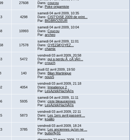
99
27608
Dans:
coucou
Par:
Poke origamiste
samedi 04 avril 2009, 10:35
13
4298
Dans:
CIST'OISE 2009 de print...
Par:
BIGBROZEUR
samedi 04 avril 2009, 10:04
58
10993
Dans:
Coucou
Par:
archeo
samedi 04 avril 2009, 11:01
68
17578
Dans:
OYEZâ€¦OYEZ...
Par:
chamix
vendredi 03 avril 2009, 20:58
53
5472
Dans:
qui a perdu Ã cÃ´tÃ©...
Par:
crouch
jeudi 02 avril 2009, 19:50
8
140
Dans:
Bilan Martinique
Par:
nous5
vendredi 03 avril 2009, 21:18
02
4054
Dans:
Impatience 2
Par:
LesAztekHachÃ©s
samedi 04 avril 2009, 11:11
36
5935
Dans:
ciste bleausiennes
Par:
LesAztekHachÃ©s
vendredi 03 avril 2009, 22:11
15
5873
Dans:
Les 1ers avril passent ...
Par:
koalito
vendredi 03 avril 2009, 18:24
23
3785
Dans:
Les anciennes qu'on ne ...
Par:
butterfly91
dimanche 22 mars 2009, 11:49