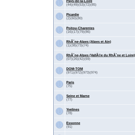
Pays-de-la-Loire
(44)(49)(53)(72)(85)
Picardie
(2)(60)(80)
Poitou-Charentes
(16)(17)(79)(86)
RhÃ´ne-Alpes (Alpes et Ain)
(1)(38)(73)(74)
RhÃ´ne-Alpes (VallÃ©e du RhÃ´ne et Loire)
(07)(26)(42)(69)
DOM-TOM
(971)(972)(973)(974)
Paris
(75)
Seine et Marne
(77)
Yvelines
(78)
Essonne
(91)