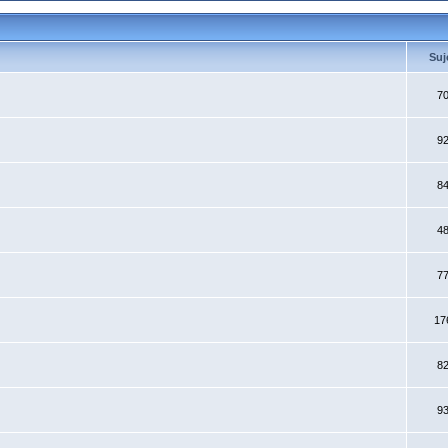
Suj
7
9
8
4
7
17
8
9