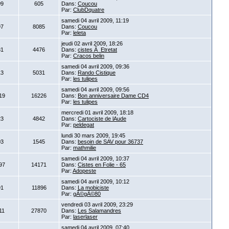
09
605
Dans:
Coucou
Par:
ClubDquatre
samedi 04 avril 2009, 11:19
97
8085
Dans:
Coucou
Par:
leleta
jeudi 02 avril 2009, 18:26
81
4476
Dans:
cistes Ã Etretat
Par:
Cracos belin
samedi 04 avril 2009, 09:36
13
5031
Dans:
Rando Cistique
Par:
les tulipes
samedi 04 avril 2009, 09:56
19
16226
Dans:
Bon anniversaire Dame CD4
Par:
les tulipes
mercredi 01 avril 2009, 18:18
23
4842
Dans:
Cartociste de lAude
Par:
peldegat
lundi 30 mars 2009, 19:45
03
1545
Dans:
besoin de SAV pour 36737
Par:
mathmilie
samedi 04 avril 2009, 10:37
97
14171
Dans:
Cistes en Folie - 65
Par:
Adopeste
samedi 04 avril 2009, 10:12
91
11896
Dans:
La mobiciste
Par:
gÃ©gÃ©80
vendredi 03 avril 2009, 23:29
11
27870
Dans:
Les Salamandres
Par:
laserlaser
samedi 04 avril 2009, 07:40