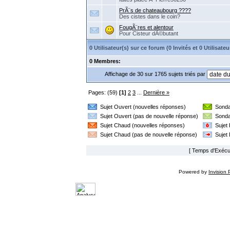
PrÃ¨s de chateaubourg ????
Des cistes dans le coin?
FougÃ¨res et alentour
Pour Cisteur dÃ©butant
0 Utilisateur(s) sur ce forum (0 Invités et 0 Utilisa
0 Membres:
Affichage de 30 sur 1765 sujets triés par
Pages: (59)
[1]
2
3
...
Dernière »
Sujet Ouvert (nouvelles réponses)
Sonda
Sujet Ouvert (pas de nouvelle réponse)
Sonda
Sujet Chaud (nouvelles réponses)
Sujet
Sujet Chaud (pas de nouvelle réponse)
Sujet
[ Temps d'Exécut
Powered by
Invision