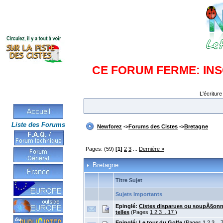
CE FORUM FERME: IN
L'écriture
Liste des Forums
Newforez
->
Forums des Cistes
->
Bretagne
Pages: (59)
[1]
2
3
...
Dernière »
Bretagne
Titre Sujet
Sujets Importants
Epinglé:
Cistes disparues ou soupÃ§o
telles
(Pages
1
2
3
...17
)
Epinglé:
Le tour du Golfe
(Pages
1
2
3
...