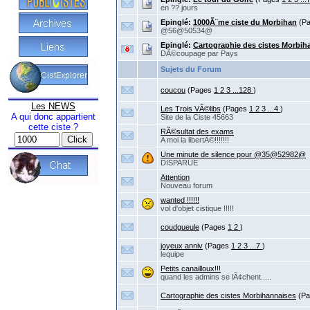
en ?? jours
Epinglé:
1000Ã¨me ciste du Morbihan
(P
@56@50534@
Epinglé:
Cartographie des cistes Morbih
DÃ©coupage par Pays
Sujets du Forum
coucou
(Pages
1
2
3
...128
)
Les NEWS
Les Trois VÃ©libs
(Pages
1
2
3
...4
)
A qui donc appartient
Site de la Ciste 45663
cette ciste ?
RÃ©sultat des exams
A moi la libertÃ©!!!!!!!
Une minute de silence pour @35@52982@
DISPARUE
Attention
Nouveau forum
wanted !!!!!!
vol d'objet cistique !!!!!
coudgueule
(Pages
1
2
)
joyeux anniv
(Pages
1
2
3
...7
)
lequipe
Petits canailloux!!!
quand les admins se lÃ¢chent.....
Cartographie des cistes Morbihannaises
(P