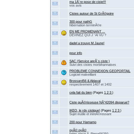
ma 1Ã¨re pose de ciste!!!
vos avis
Cistes autour de St GrÃ©goire
300 pour nathG
hibernation terminÃ©e
EN ME PROMENANT ...
DEVINEZ QUI J ' AI VU ?
dadel a trouve M Jaune!
pour info
SAC (Service aprÃ¨s ciste )
Suivi des cistes morbihannaises
PROBLEME CONNEXION GEOPORTAIL
Logiciel malveillant
Brossard56 & Aldaval
respectivement 1407 et 1402
cela fait du bien
(Pages
1
2
3
)
Ciste guÃ©risseuse NÂ°42094 disparue?
IKEO, le rdv cistique!
(Pages
1
2
3
)
Sujet inutile et inintÃ©ressant
200 pour Hamamo
oyÃ© oyÃ©
faites place Ã Pierre56250