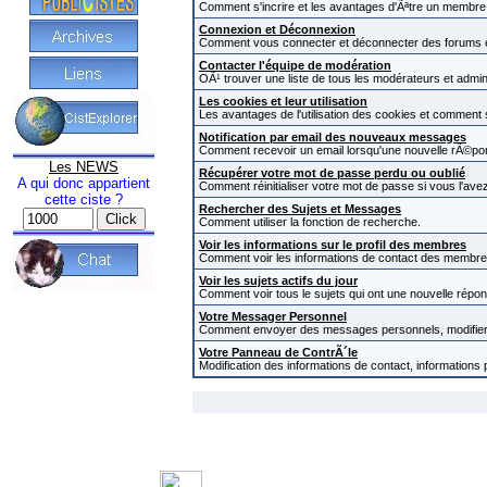
Comment s'incrire et les avantages d'Ãªtre un membre i
Connexion et Déconnexion
Comment vous connecter et déconnecter des forums et c
Contacter l'équipe de modération
OÃ¹ trouver une liste de tous les modérateurs et admi
Les cookies et leur utilisation
Les avantages de l'utilisation des cookies et comment
Notification par email des nouveaux messages
Comment recevoir un email lorsqu'une nouvelle rÃ©pon
Les NEWS
Récupérer votre mot de passe perdu ou oublié
A qui donc appartient
Comment réinitialiser votre mot de passe si vous l'avez
cette ciste ?
Rechercher des Sujets et Messages
Comment utiliser la fonction de recherche.
Voir les informations sur le profil des membres
Comment voir les informations de contact des membre
Voir les sujets actifs du jour
Comment voir tous le sujets qui ont une nouvelle répon
Votre Messager Personnel
Comment envoyer des messages personnels, modifier 
Votre Panneau de ContrÃ´le
Modification des informations de contact, informations