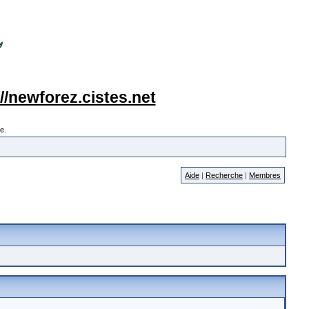
://newforez.cistes.net
e.
Aide
|
Recherche
|
Membres