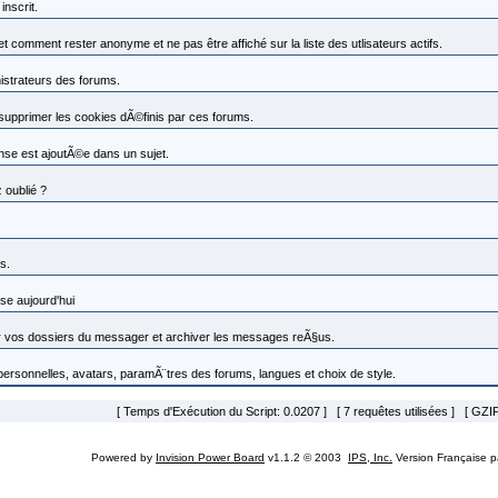
nscrit.
omment rester anonyme et ne pas être affiché sur la liste des utlisateurs actifs.
nistrateurs des forums.
 supprimer les cookies dÃ©finis par ces forums.
se est ajoutÃ©e dans un sujet.
 oublié ?
s.
se aujourd'hui
vos dossiers du messager et archiver les messages reÃ§us.
 personnelles, avatars, paramÃ¨tres des forums, langues et choix de style.
[ Temps d'Exécution du Script: 0.0207 ] [ 7 requêtes utilisées ] [ GZIP
Powered by
Invision Power Board
v1.1.2 © 2003
IPS, Inc.
Version Française 