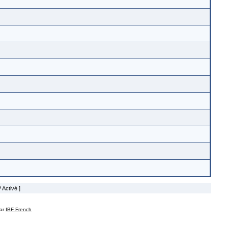
 Activé ]
par
IBF French