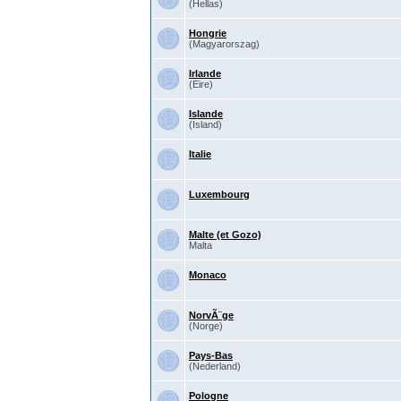
(Hellas)
Hongrie
(Magyarorszag)
Irlande
(Eire)
Islande
(Island)
Italie
Luxembourg
Malte (et Gozo)
Malta
Monaco
NorvÃ¨ge
(Norge)
Pays-Bas
(Nederland)
Pologne