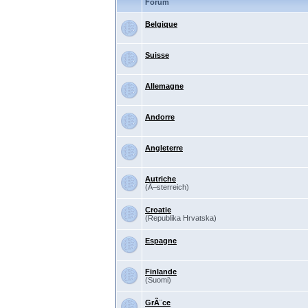
Forum
Belgique
Suisse
Allemagne
Andorre
Angleterre
Autriche
(Ã–sterreich)
Croatie
(Republika Hrvatska)
Espagne
Finlande
(Suomi)
GrÃ¨ce