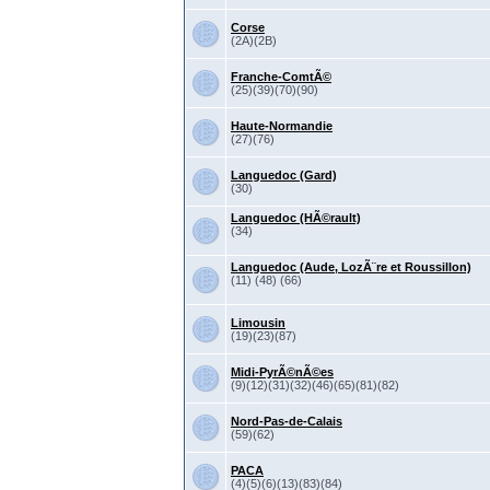
Corse
(2A)(2B)
Franche-ComtÃ©
(25)(39)(70)(90)
Haute-Normandie
(27)(76)
Languedoc (Gard)
(30)
Languedoc (HÃ©rault)
(34)
Languedoc (Aude, LozÃ¨re et Roussillon)
(11) (48) (66)
Limousin
(19)(23)(87)
Midi-PyrÃ©nÃ©es
(9)(12)(31)(32)(46)(65)(81)(82)
Nord-Pas-de-Calais
(59)(62)
PACA
(4)(5)(6)(13)(83)(84)