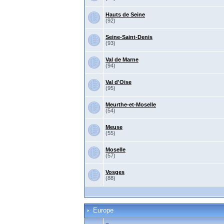
Hauts de Seine
(92)
Seine-Saint-Denis
(93)
Val de Marne
(94)
Val d'Oise
(95)
Meurthe-et-Moselle
(54)
Meuse
(55)
Moselle
(57)
Vosges
(88)
Europe