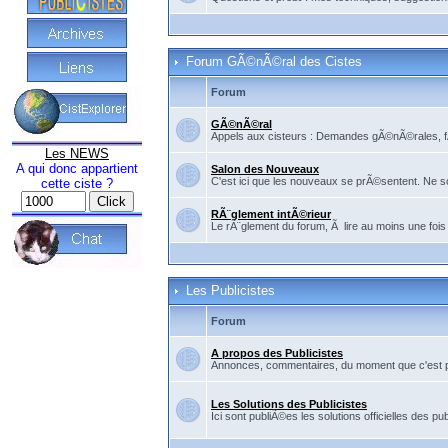
Forum GÃ©nÃ©ral des Cistes
Forum
GÃ©nÃ©ral
Appels aux cisteurs : Demandes gÃ©nÃ©rales, fÃ©
Les NEWS
A qui donc appartient
Salon des Nouveaux
C'est ici que les nouveaux se prÃ©sentent. Ne so
cette ciste ?
RÃ¨glement intÃ©rieur
Le rÃ¨glement du forum, Ã lire au moins une fois
Les Publicistes
Forum
A propos des Publicistes
Annonces, commentaires, du moment que c'est pour
Les Solutions des Publicistes
Ici sont publiÃ©es les solutions officielles des pub