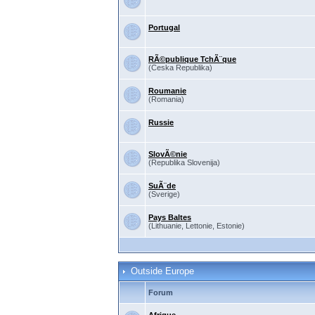
Portugal
RÃ©publique TchÃ¨que
(Ceska Republika)
Roumanie
(Romania)
Russie
SlovÃ©nie
(Republika Slovenija)
SuÃ¨de
(Sverige)
Pays Baltes
(Lithuanie, Lettonie, Estonie)
Outside Europe
Forum