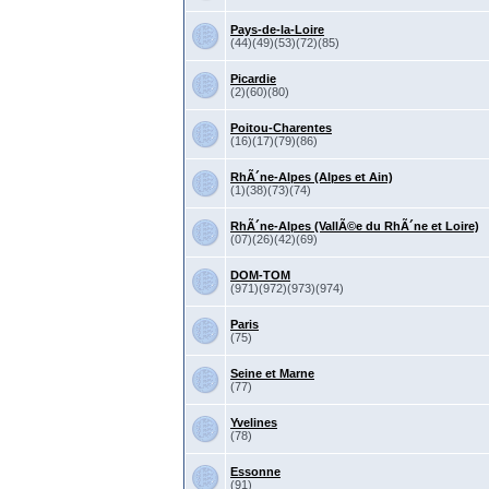
Pays-de-la-Loire
(44)(49)(53)(72)(85)
Picardie
(2)(60)(80)
Poitou-Charentes
(16)(17)(79)(86)
RhÃ´ne-Alpes (Alpes et Ain)
(1)(38)(73)(74)
RhÃ´ne-Alpes (VallÃ©e du RhÃ´ne et Loire)
(07)(26)(42)(69)
DOM-TOM
(971)(972)(973)(974)
Paris
(75)
Seine et Marne
(77)
Yvelines
(78)
Essonne
(91)