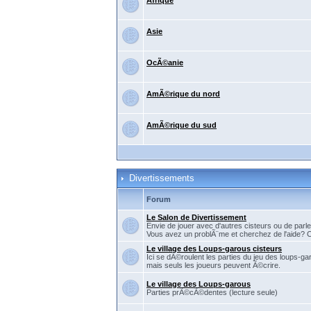
Afrique
Asie
OcÃ©anie
AmÃ©rique du nord
AmÃ©rique du sud
Divertissements
Forum
Le Salon de Divertissement
Envie de jouer avec d'autres cisteurs ou de parler
Vous avez un problÃ¨me et cherchez de l'aide? C'
Le village des Loups-garous cisteurs
Ici se dÃ©roulent les parties du jeu des loups-ga
mais seuls les joueurs peuvent Ã©crire.
Le village des Loups-garous
Parties prÃ©cÃ©dentes (lecture seule)