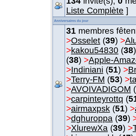
134
invité(s),
0
me
Liste Complète
]
Anniversaires du jour
31
membres fêtent 
>
Osselet
(
39
)
>
Al
>
kakou54830
(
38
(
38
)
>
Apple-Amaz
>
Indiniani
(
51
)
>
B
>
Terry-FM
(
53
)
>
t
>
AVOIVADIGOM
(
>
carpinteyrottq
(
5
>
airmaxpsk
(
51
)
>
>
dghuroppa
(
39
)
>
XlurewXa
(
39
)
>