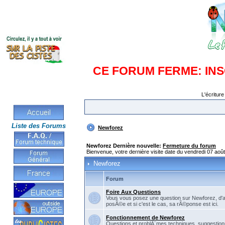
CE FORUM FERME: IN
L'écriture
Liste des Forums
Newforez
Newforez Dernière nouvelle:
Fermeture du forum
Bienvenue, votre dernière visite date du vendredi 07 aoû
Newforez
Forum
Foire Aux Questions
Vous vous posez une question sur Newforez, d'
posÃ©e et si c'est le cas, sa rÃ©ponse est ici.
Fonctionnement de Newforez
Questions et problÃ¨mes techniques, suggestions