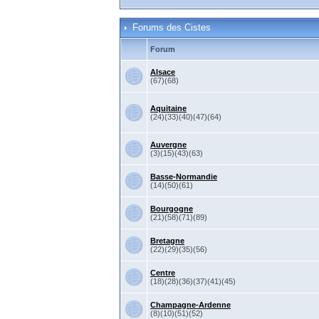
Forums des Cistes
Forum
Alsace
(67)(68)
Aquitaine
(24)(33)(40)(47)(64)
Auvergne
(3)(15)(43)(63)
Basse-Normandie
(14)(50)(61)
Bourgogne
(21)(58)(71)(89)
Bretagne
(22)(29)(35)(56)
Centre
(18)(28)(36)(37)(41)(45)
Champagne-Ardenne
(8)(10)(51)(52)