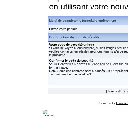
en utilisant votre no
Merci de compléter le formulaire entièrement
Entrez votre pseudo
Confirmation du code de sécutité
Votre code de sécurité unique
Si vous ne voyez aucun nombre, ou des images brouillée
veuillez contacter un admiistrateur des forums afin de rect
le problème.
Confirmer le code de sécurité
Veuillez entrer les 6 chiffres du code affiché ci-dessus au
format image.
Note: Seuls des nombres sont autorisés, un '0' représen
zéro numérique, pas la lettre 'O'.
[ Temps d'Exécut
Powered by
Invision