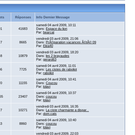
ets
Réponses
Info Dernier Message
samedi 04 avril 2009, 10:11
01
41683
Dans:
Espace du lion
Par:
bearcat
vendredi 03 avril 2009, 21:06
27
8665
Dans:
PrÃ©paration vacances Ã©tÃ© 09
Par:
Elea40
vendredi 03 avril 2009, 18:20
48
10879
Dans:
les 2 brayaudes
Par:
gerard63
samedi 04 avril 2009, 11:01
86
7725
Dans:
Les cistes de raboliot
Par:
raboliot
samedi 04 avril 2009, 10:41
70
11155
Dans:
Coucou
Par:
lolavi
samedi 04 avril 2009, 10:37
65
23407
Dans:
coucou
Par:
lolavi
vendredi 03 avril 2009, 16:35
27
10271
Dans:
La ciste charmante a dispar...
Par:
dom.cats
samedi 04 avril 2009, 10:40
33
8860
Dans:
coucou
Par:
lolavi
vendredi 03 avril 2009, 22:03