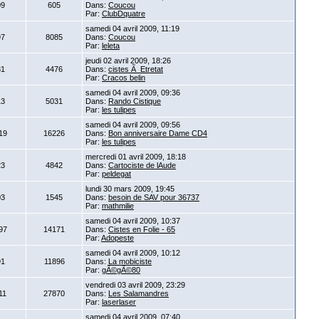
09
605
Dans:
Coucou
Par:
ClubDquatre
samedi 04 avril 2009, 11:19
97
8085
Dans:
Coucou
Par:
leleta
jeudi 02 avril 2009, 18:26
81
4476
Dans:
cistes Ã Etretat
Par:
Cracos belin
samedi 04 avril 2009, 09:36
13
5031
Dans:
Rando Cistique
Par:
les tulipes
samedi 04 avril 2009, 09:56
19
16226
Dans:
Bon anniversaire Dame CD4
Par:
les tulipes
mercredi 01 avril 2009, 18:18
23
4842
Dans:
Cartociste de lAude
Par:
peldegat
lundi 30 mars 2009, 19:45
03
1545
Dans:
besoin de SAV pour 36737
Par:
mathmilie
samedi 04 avril 2009, 10:37
97
14171
Dans:
Cistes en Folie - 65
Par:
Adopeste
samedi 04 avril 2009, 10:12
91
11896
Dans:
La mobiciste
Par:
gÃ©gÃ©80
vendredi 03 avril 2009, 23:29
11
27870
Dans:
Les Salamandres
Par:
laserlaser
samedi 04 avril 2009, 07:40