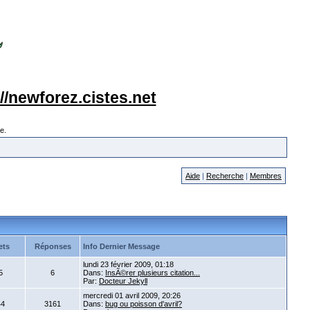
://newforez.cistes.net
e.
Aide
|
Recherche
|
Membres
ets
Réponses
Info Dernier Message
lundi 23 février 2009, 01:18
5
6
Dans:
InsÃ©rer plusieurs citation...
Par:
Docteur Jekyll
mercredi 01 avril 2009, 20:26
44
3161
Dans:
bug ou poisson d'avril?