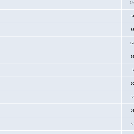
14
5
8
12
6
5
5
5
6
5