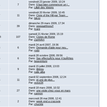
vendredi 23 janvier 2009, 10:24
1
7
Dans:
Il faut bien commencer un j...
Par:
Lillah des Voisins
vendredi 20 février 2009, 10:45
7
11
Dans:
Ciste of the Hill par Team ...
Par:
bikoo
dimanche 29 mars 2009, 17:34
7
39
Dans:
wwwaahhoou!!
Par:
Icare
samedi 21 février 2009, 15:19
8
107
Dans:
Cistes de Rome
Par:
ZarthArn
mardi 24 avril 2007, 19:36
3
6
Dans:
Demande d'aide pour neu...
Par:
rodo
mardi 28 octobre 2008, 09:56
5
6
Dans:
Sav effectuÃ©s pour 4 boÃ®tes
Par:
beaventure
mardi 15 juillet 2008, 13:03
2
9
Dans:
tibinou
Par:
salix alba
mardi 02 septembre 2008, 12:24
5
11
Dans:
et une de plus...
Par:
ovive34
mardi 18 mars 2008, 10:32
5
27
Dans:
une visite chez vous en mars
Par:
sannon
mercredi 28 mai 2008, 12:41
4
2
Dans:
week end a cracovie
Par:
chuckle