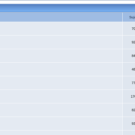
Suj
7
9
8
4
7
17
8
9