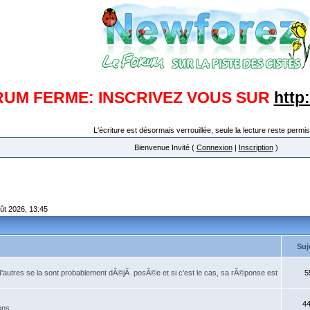
RUM FERME: INSCRIVEZ VOUS SUR
http
L'écriture est désormais verrouillée, seule la lecture reste permis
Bienvenue Invité (
Connexion
|
Inscription
)
oût 2026, 13:45
Suj
'autres se la sont probablement dÃ©jÃ posÃ©e et si c'est le cas, sa rÃ©ponse est
5
4
ns...