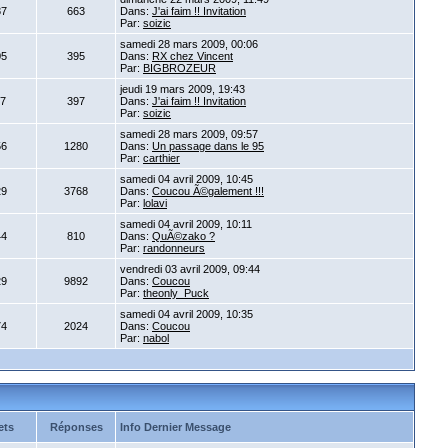
87
663
Dans:
J'ai faim !! Invitation
Par:
soizic
samedi 28 mars 2009, 00:06
05
395
Dans:
RX chez Vincent
Par:
BIGBROZEUR
jeudi 19 mars 2009, 19:43
17
397
Dans:
J'ai faim !! Invitation
Par:
soizic
samedi 28 mars 2009, 09:57
56
1280
Dans:
Un passage dans le 95
Par:
carthier
samedi 04 avril 2009, 10:45
29
3768
Dans:
Coucou Ã©galement !!!
Par:
lolavi
samedi 04 avril 2009, 10:11
44
810
Dans:
QuÃ©zako ?
Par:
randonneurs
vendredi 03 avril 2009, 09:44
29
9892
Dans:
Coucou
Par:
theonly_Puck
samedi 04 avril 2009, 10:35
74
2024
Dans:
Coucou
Par:
nabol
ets
Réponses
Info Dernier Message