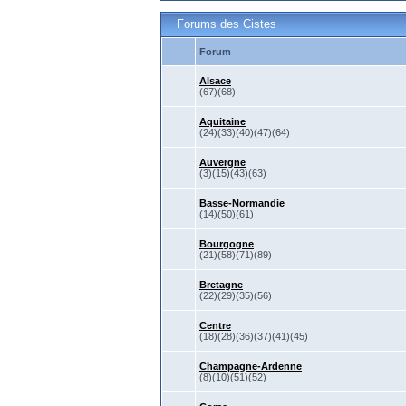
Forums des Cistes
Forum
Alsace
(67)(68)
Aquitaine
(24)(33)(40)(47)(64)
Auvergne
(3)(15)(43)(63)
Basse-Normandie
(14)(50)(61)
Bourgogne
(21)(58)(71)(89)
Bretagne
(22)(29)(35)(56)
Centre
(18)(28)(36)(37)(41)(45)
Champagne-Ardenne
(8)(10)(51)(52)