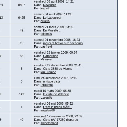
vendredi 03 avril 2009, 14:21
24
8807
Dans:
Newforez
Par:
lesprit
samedi 04 avril 2009, 11:21
13
6425
Dans:
Le Laboureur
Par:
cruella
samedi 21 mars 2009, 23:05
8
49
Dans:
En Moselle ...
Par:
felemius
samedi 01 novembre 2008, 16:23
5
19
Dans:
merci et bravo aux cacheurs
Par:
pasfrevin
vendredi 23 janvier 2009, 09:54
4
56
Dans:
Cambridge
Par:
Minerva
vendredi 19 décembre 2008, 21:41
4
5
Dans:
Ciste 3880 de Vienne
Par:
kukurambe
lundi 24 septembre 2007, 22:15
2
0
Dans:
antique ciste
Par:
Pirouette
mardi 10 mars 2009, 08:38
9
142
Dans:
la ciste de Valencia
Par:
L.aiguille
vendredi 09 mai 2008, 05:32
1
1
Dans:
C'est le break d'Ã©...
Par:
angelus68
mercredi 12 novembre 2008, 22:09
5
40
Dans:
Ciste nÂ° 17360 disparue
Par:
sweetamanit