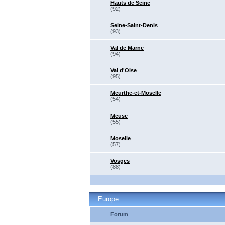
Hauts de Seine
(92)
Seine-Saint-Denis
(93)
Val de Marne
(94)
Val d'Oise
(95)
Meurthe-et-Moselle
(54)
Meuse
(55)
Moselle
(57)
Vosges
(88)
Europe
Forum