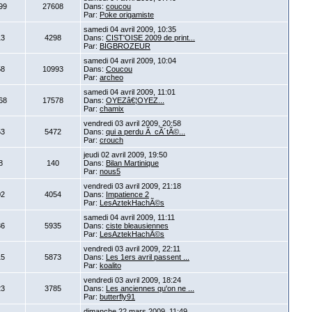
99
27608
Dans:
coucou
Par:
Poke origamiste
samedi 04 avril 2009, 10:35
13
4298
Dans:
CIST'OISE 2009 de print...
Par:
BIGBROZEUR
samedi 04 avril 2009, 10:04
58
10993
Dans:
Coucou
Par:
archeo
samedi 04 avril 2009, 11:01
68
17578
Dans:
OYEZâ€¦OYEZ...
Par:
chamix
vendredi 03 avril 2009, 20:58
53
5472
Dans:
qui a perdu Ã cÃ´tÃ©...
Par:
crouch
jeudi 02 avril 2009, 19:50
8
140
Dans:
Bilan Martinique
Par:
nous5
vendredi 03 avril 2009, 21:18
02
4054
Dans:
Impatience 2
Par:
LesAztekHachÃ©s
samedi 04 avril 2009, 11:11
36
5935
Dans:
ciste bleausiennes
Par:
LesAztekHachÃ©s
vendredi 03 avril 2009, 22:11
15
5873
Dans:
Les 1ers avril passent ...
Par:
koalito
vendredi 03 avril 2009, 18:24
23
3785
Dans:
Les anciennes qu'on ne ...
Par:
butterfly91
dimanche 22 mars 2009, 11:49