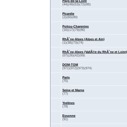
Pays-de-la-Loire
(44)(49)(53)(72)(85)
Picardie
(2)(60)(80)
Poitou-Charentes
(16)(17)(79)(86)
RhÃ´ne-Alpes (Alpes et Ain)
(1)(38)(73)(74)
RhÃ´ne-Alpes (VallÃ©e du RhÃ´ne et Loire)
(07)(26)(42)(69)
DOM-TOM
(971)(972)(973)(974)
Paris
(75)
Seine et Marne
(77)
Yvelines
(78)
Essonne
(91)