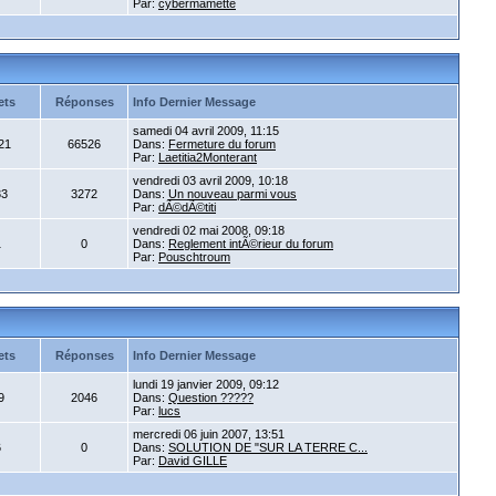
Par:
cybermamette
ets
Réponses
Info Dernier Message
samedi 04 avril 2009, 11:15
21
66526
Dans:
Fermeture du forum
Par:
Laetitia2Monterant
vendredi 03 avril 2009, 10:18
33
3272
Dans:
Un nouveau parmi vous
Par:
dÃ©dÃ©titi
vendredi 02 mai 2008, 09:18
1
0
Dans:
Reglement intÃ©rieur du forum
Par:
Pouschtroum
ets
Réponses
Info Dernier Message
lundi 19 janvier 2009, 09:12
9
2046
Dans:
Question ?????
Par:
lucs
mercredi 06 juin 2007, 13:51
6
0
Dans:
SOLUTION DE "SUR LA TERRE C...
Par:
David GILLE