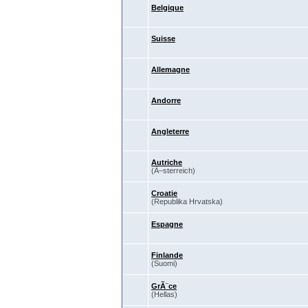
Belgique
Suisse
Allemagne
Andorre
Angleterre
Autriche
(Ã–sterreich)
Croatie
(Republika Hrvatska)
Espagne
Finlande
(Suomi)
GrÃ¨ce
(Hellas)