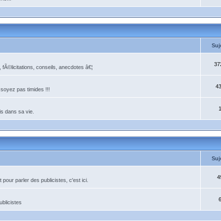
Suj
37
Ã©licitations, conseils, anecdotes â€¦
4
soyez pas timides !!!
is dans sa vie.
Suj
4
ur parler des publicistes, c'est ici.
ublicistes