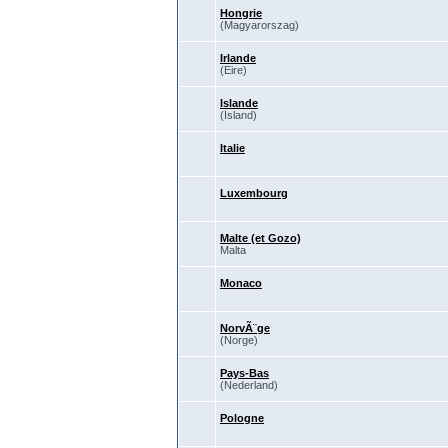
Hongrie
(Magyarorszag)
Irlande
(Eire)
Islande
(Island)
Italie
Luxembourg
Malte (et Gozo)
Malta
Monaco
NorvÃ¨ge
(Norge)
Pays-Bas
(Nederland)
Pologne