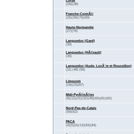
Corse
(2A)(2B)
Franche-ComtÃ©
(25)(39)(70)(90)
Haute-Normandie
(27)(76)
Languedoc (Gard)
(30)
Languedoc (HÃ©rault)
(34)
Languedoc (Aude, LozÃ¨re et Roussillon)
(11) (48) (66)
Limousin
(19)(23)(87)
Midi-PyrÃ©nÃ©es
(9)(12)(31)(32)(46)(65)(81)(82)
Nord-Pas-de-Calais
(59)(62)
PACA
(4)(5)(6)(13)(83)(84)