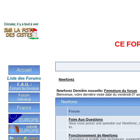
CE FO
Liste des Forums
Newforez
Newforez Dernière nouvelle:
Fermeture du forum
Bienvenue, votre dernière visite date du vendredi 07 a
Newforez
Forum
Foire Aux Questions
Vous vous posez une question sur Newforez, d
ici.
Fonctionnement de Newforez
Questions et problÃ¨mes techniques, suggestio