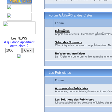
Forum GÃ©nÃ©ral des Cistes
Forum
GÃ©nÃ©ral
Appels aux cisteurs : Demandes gÃ©nÃ©rales, f
Les NEWS
A qui donc appartient
Salon des Nouveaux
C'est ici que les nouveaux se prÃ©sentent. Ne 
cette ciste ?
RÃ¨glement intÃ©rieur
Le rÃ¨glement du forum, Ã lire au moins une fo
Les Publicistes
Forum
A propos des Publicistes
Annonces, commentaires, du moment que c'est po
Les Solutions des Publicistes
Ici sont publiÃ©es les solutions officielles des p