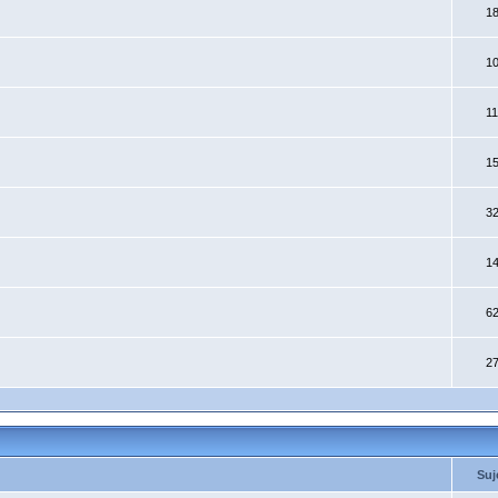
1
1
1
1
3
1
6
2
Suj