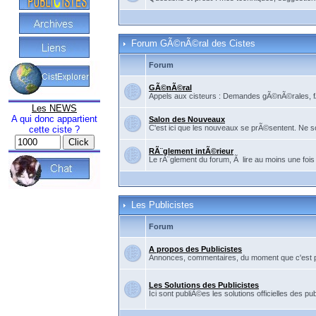
Forum GÃ©nÃ©ral des Cistes
Forum
GÃ©nÃ©ral
Appels aux cisteurs : Demandes gÃ©nÃ©rales, fÃ©
Les NEWS
A qui donc appartient
Salon des Nouveaux
C'est ici que les nouveaux se prÃ©sentent. Ne so
cette ciste ?
RÃ¨glement intÃ©rieur
Le rÃ¨glement du forum, Ã lire au moins une fois
Les Publicistes
Forum
A propos des Publicistes
Annonces, commentaires, du moment que c'est pour
Les Solutions des Publicistes
Ici sont publiÃ©es les solutions officielles des pub