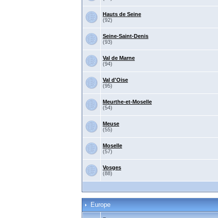
Hauts de Seine
(92)
Seine-Saint-Denis
(93)
Val de Marne
(94)
Val d'Oise
(95)
Meurthe-et-Moselle
(54)
Meuse
(55)
Moselle
(57)
Vosges
(88)
Europe