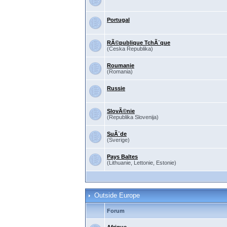
Portugal
RÃ©publique TchÃ¨que
(Ceska Republika)
Roumanie
(Romania)
Russie
SlovÃ©nie
(Republika Slovenija)
SuÃ¨de
(Sverige)
Pays Baltes
(Lithuanie, Lettonie, Estonie)
Outside Europe
Forum