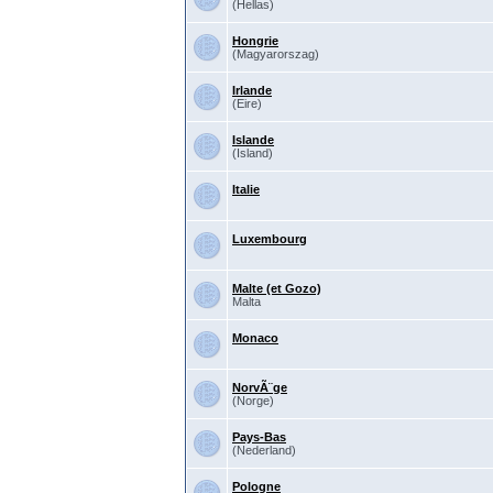
(Hellas)
Hongrie
(Magyarorszag)
Irlande
(Eire)
Islande
(Island)
Italie
Luxembourg
Malte (et Gozo)
Malta
Monaco
NorvÃ¨ge
(Norge)
Pays-Bas
(Nederland)
Pologne