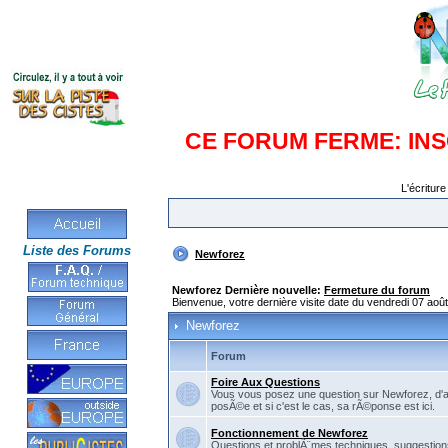
CE FORUM FERME: IN
L'écriture
Liste des Forums
Newforez
Newforez Dernière nouvelle:
Fermeture du forum
Bienvenue, votre dernière visite date du vendredi 07 aoû
Newforez
Forum
Foire Aux Questions
Vous vous posez une question sur Newforez, d'
posÃ©e et si c'est le cas, sa rÃ©ponse est ici.
Fonctionnement de Newforez
Questions et problÃ¨mes techniques, suggestions