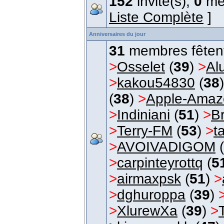
152
invité(s),
0
me
Liste Complète
]
Anniversaires du jour
31
membres fêtent 
>
Osselet
(
39
)
>
Al
>
kakou54830
(
38
(
38
)
>
Apple-Amaz
>
Indiniani
(
51
)
>
B
>
Terry-FM
(
53
)
>
t
>
AVOIVADIGOM
(
>
carpinteyrottq
(
5
>
airmaxpsk
(
51
)
>
>
dghuroppa
(
39
)
>
XlurewXa
(
39
)
>