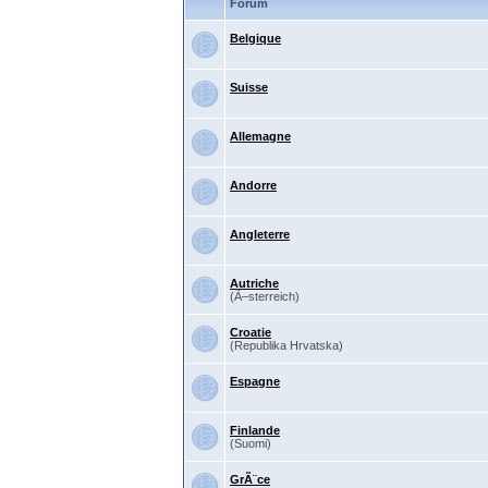
Forum
Belgique
Suisse
Allemagne
Andorre
Angleterre
Autriche
(Ã–sterreich)
Croatie
(Republika Hrvatska)
Espagne
Finlande
(Suomi)
GrÃ¨ce