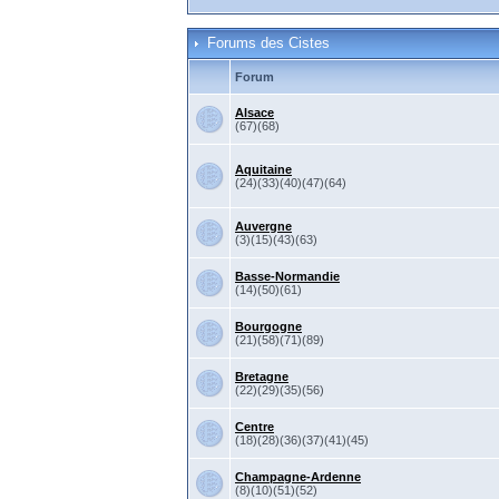
Forums des Cistes
Forum
Alsace
(67)(68)
Aquitaine
(24)(33)(40)(47)(64)
Auvergne
(3)(15)(43)(63)
Basse-Normandie
(14)(50)(61)
Bourgogne
(21)(58)(71)(89)
Bretagne
(22)(29)(35)(56)
Centre
(18)(28)(36)(37)(41)(45)
Champagne-Ardenne
(8)(10)(51)(52)