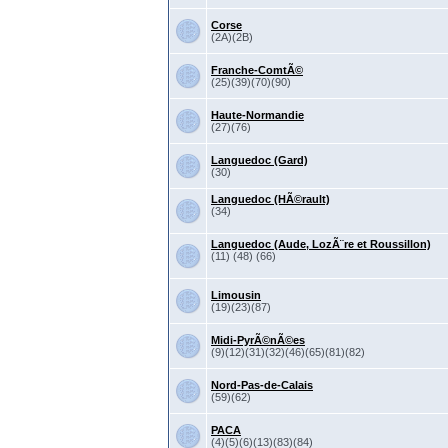
Corse
(2A)(2B)
Franche-ComtÃ©
(25)(39)(70)(90)
Haute-Normandie
(27)(76)
Languedoc (Gard)
(30)
Languedoc (HÃ©rault)
(34)
Languedoc (Aude, LozÃ¨re et Roussillon)
(11) (48) (66)
Limousin
(19)(23)(87)
Midi-PyrÃ©nÃ©es
(9)(12)(31)(32)(46)(65)(81)(82)
Nord-Pas-de-Calais
(59)(62)
PACA
(4)(5)(6)(13)(83)(84)