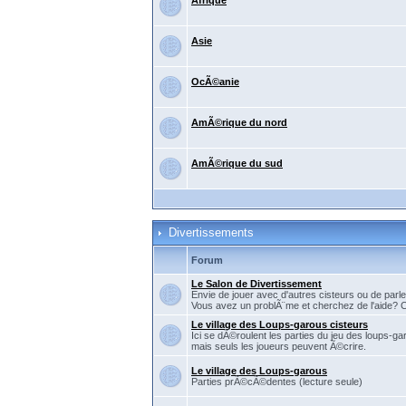
Afrique
Asie
OcÃ©anie
AmÃ©rique du nord
AmÃ©rique du sud
Divertissements
Forum
Le Salon de Divertissement
Envie de jouer avec d'autres cisteurs ou de parler
Vous avez un problÃ¨me et cherchez de l'aide? C'
Le village des Loups-garous cisteurs
Ici se dÃ©roulent les parties du jeu des loups-ga
mais seuls les joueurs peuvent Ã©crire.
Le village des Loups-garous
Parties prÃ©cÃ©dentes (lecture seule)