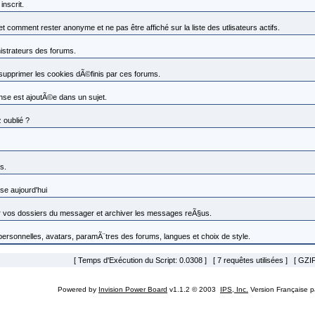
nscrit.
omment rester anonyme et ne pas être affiché sur la liste des utlisateurs actifs.
nistrateurs des forums.
 supprimer les cookies dÃ©finis par ces forums.
se est ajoutÃ©e dans un sujet.
 oublié ?
s.
se aujourd'hui
vos dossiers du messager et archiver les messages reÃ§us.
 personnelles, avatars, paramÃ¨tres des forums, langues et choix de style.
[ Temps d'Exécution du Script: 0.0308 ] [ 7 requêtes utilisées ] [ GZIP
Powered by
Invision Power Board
v1.1.2 © 2003
IPS, Inc.
Version Française 