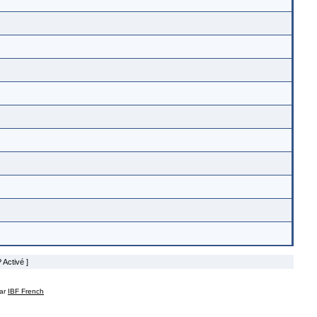
 Activé ]
par
IBF French