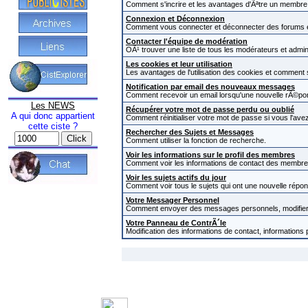
Comment s'incrire et les avantages d'Ãªtre un membre i
Connexion et Déconnexion
Comment vous connecter et déconnecter des forums et c
Contacter l'équipe de modération
OÃ¹ trouver une liste de tous les modérateurs et admi
Les cookies et leur utilisation
Les avantages de l'utilisation des cookies et comment
Notification par email des nouveaux messages
Comment recevoir un email lorsqu'une nouvelle rÃ©pon
Les NEWS
Récupérer votre mot de passe perdu ou oublié
A qui donc appartient
Comment réinitialiser votre mot de passe si vous l'avez
cette ciste ?
Rechercher des Sujets et Messages
Comment utiliser la fonction de recherche.
Voir les informations sur le profil des membres
Comment voir les informations de contact des membre
Voir les sujets actifs du jour
Comment voir tous le sujets qui ont une nouvelle répon
Votre Messager Personnel
Comment envoyer des messages personnels, modifier 
Votre Panneau de ContrÃ´le
Modification des informations de contact, informations