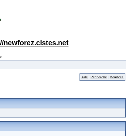
://newforez.cistes.net
e.
Aide
|
Recherche
|
Membres