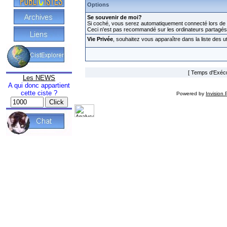
Options
Se souvenir de moi?
Si coché, vous serez automatiquement connecté lors de v
Ceci n'est pas recommandé sur les ordinateurs partagés
Vie Privée
, souhaitez vous apparaître dans la liste des ut
[ Temps d'Exécut
Les NEWS
A qui donc appartient
cette ciste ?
Powered by
Invision