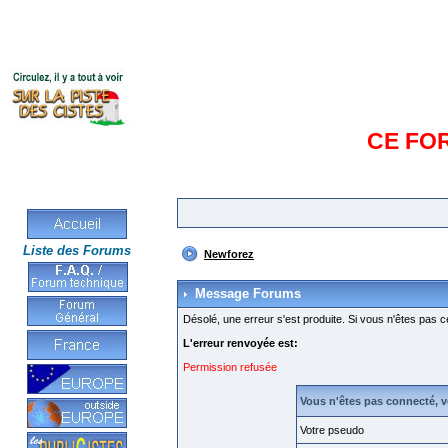
CE FO
Liste des Forums
Newforez
Message Forums
Désolé, une erreur s'est produite. Si vous n'êtes pas c
L'erreur renvoyée est:
Permission refusée
Vous n'êtes pas connecté, 
Votre pseudo