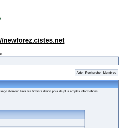
://newforez.cistes.net
e.
Aide
|
Recherche
|
Membres
age d'erreur, lisez les fichiers d'aide pour de plus amples informations.