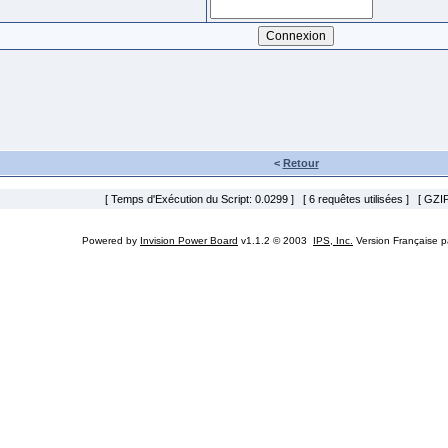
<
Retour
[ Temps d'Exécution du Script: 0.0299 ] [ 6 requêtes utilisées ] [ GZIP
Powered by
Invision Power Board
v1.1.2 © 2003
IPS, Inc.
Version Française 