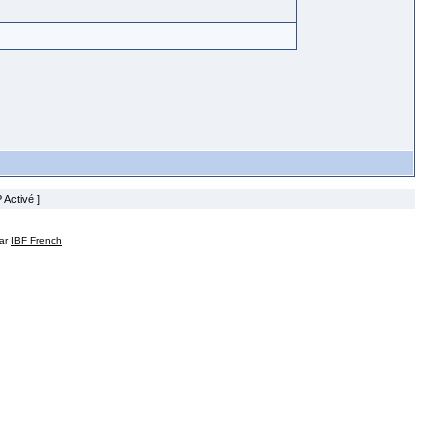
 Activé ]
par
IBF French