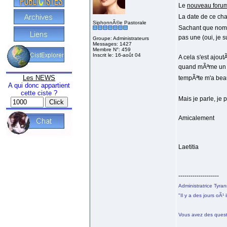
Le
nouveau foru
La date de ce cha
SiphonnÃ©e Pastorale
Sachant que nombr
pas une (oui, je 
Groupe: Administrateurs
Messages: 1427
Membre N°: 459
Inscrit le: 16-août 04
A cela s'est ajou
quand mÃªme un pe
Les NEWS
tempÃªte m'a be
A qui donc appartient
cette ciste ?
Mais je parle, je
Amicalement
Laetitia
--------------------
Administratrice Tyra
"Il y a des jours oÃ¹ 
Vous avez des ques