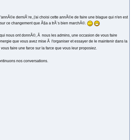
nnÃ©e derniÃ¨re, j'ai choisi cette annÃ©e de faire une blague qui n'en est
ets sur ce changement que Ã§a a trÃ¨s bien marchÃ©.
il, qui nous ont donnÃ©, Ã nous les admins, une occasion de vous faire
©nergie que vous avez mise Ã l'organiser et essayer de le maintenir dans la
ous faire une farce sur la farce que vous leur proposiez.
ontinuons nos conversations.