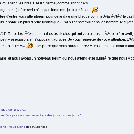
m
vous tend les bras. Celui ci ferme, comme annoncÃ©.
ngement (le 1er avril) n'est pas innocent, je le confesse.
e d'entre vous attendaient pour cette date une blague comme Ã§a Ã©tÃ© le cas l'a
suis ignoble en plus d'Ãªtre tyrannique). J'ai pu constatÃ© dans les nombreux suj
tÃ© l'affaire des rÃ©volutionnaires psicicoles qui ont voulu tous naÃ®tre le 1er avr
tit vrai poisson, en s'opposant au votre. Je vous remercie de votre attention. L'Ã
aucoup touchÃ©
. J'espÃ¨re que vous pardonnerez Ã vos admins d'avoir voulu v
 parle, et nous avons un
nouveau forum
qui nous attend et je suggÃ¨re que nous y c
nnique de Newforez
il ne faut pas me chercher, et il y a des jours tous les jours."
tions? Nous avons
des rÃ©ponses