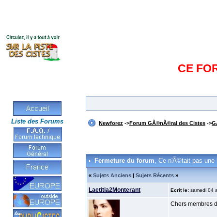
CE FO
Liste des Forums
Newforez
->
Forum GÃ©nÃ©ral des Cistes
->
G
Fermeture du forum
, Ce n'Ã©tait pas une
«
Sujets Anciens
|
Sujets Récents
»
Laetitia2Monterant
Ecrit le:
samedi 04 a
Chers membres d