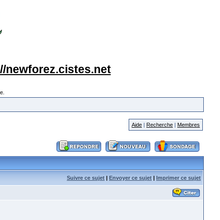
://newforez.cistes.net
e.
Aide
|
Recherche
|
Membres
Suivre ce sujet
|
Envoyer ce sujet
|
Imprimer ce sujet