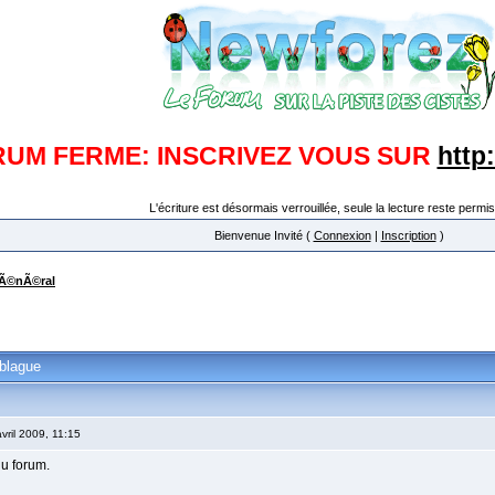
RUM FERME: INSCRIVEZ VOUS SUR
http
L'écriture est désormais verrouillée, seule la lecture reste permis
Bienvenue Invité (
Connexion
|
Inscription
)
Ã©nÃ©ral
 blague
vril 2009, 11:15
u forum.