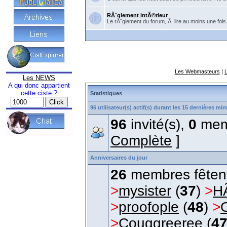
RÃ¨glement intÃ©rieur
Le rÃ¨glement du forum, Ã lire au moins une fois
Les Webmasteurs
|
Les NEWS
A qui donc appartient
cette ciste ?
Statistiques
96 utilisateur(s) actif(s) durant les 15 dernières mi
96
invité(s),
0
mem
Complète
]
Anniversaires du jour
26
membres fêtent 
>
mysister
(
37
)
>
H
>
proofople
(
48
)
>
>
Couggreeree
(
4