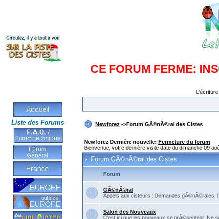
CE FORUM FERME: IN
L'écriture
Liste des Forums
Newforez
->Forum GÃ©nÃ©ral des Cistes
Newforez Dernière nouvelle:
Fermeture du forum
Bienvenue, votre dernière visite date du dimanche 09 aoû
Forum GÃ©nÃ©ral des Cistes
Forum
GÃ©nÃ©ral
Appels aux cisteurs : Demandes gÃ©nÃ©rales, fÃ©
Salon des Nouveaux
C'est ici que les nouveaux se prÃ©sentent. Ne so