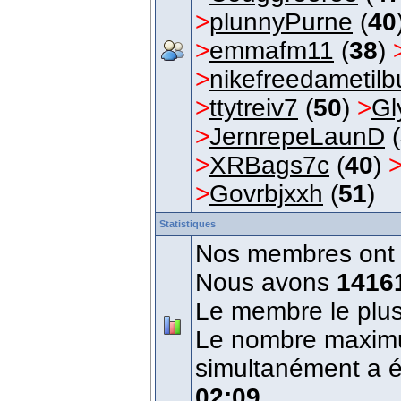
>
plunnyPurne
(
40
>
emmafm11
(
38
)
>
nikefreedametilbu
>
ttytreiv7
(
50
)
>
Gl
>
JernrepeLaunD
(
>
XRBags7c
(
40
)
>
Govrbjxxh
(
51
)
Statistiques
Nos membres ont é
Nous avons
1416
Le membre le plus
Le nombre maximum
simultanément a 
02:09