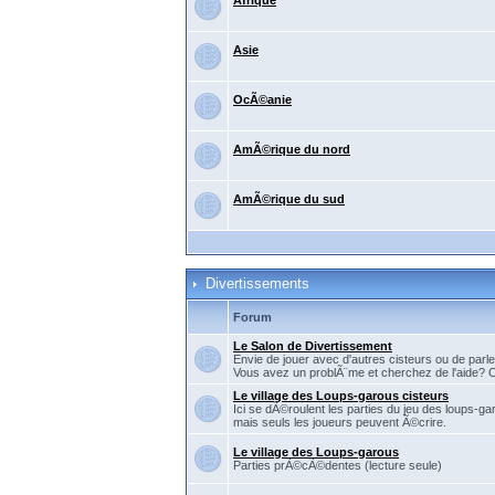
Afrique
Asie
OcÃ©anie
AmÃ©rique du nord
AmÃ©rique du sud
Divertissements
Forum
Le Salon de Divertissement
Envie de jouer avec d'autres cisteurs ou de parler
Vous avez un problÃ¨me et cherchez de l'aide? C'
Le village des Loups-garous cisteurs
Ici se dÃ©roulent les parties du jeu des loups-ga
mais seuls les joueurs peuvent Ã©crire.
Le village des Loups-garous
Parties prÃ©cÃ©dentes (lecture seule)