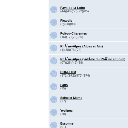
Pays-de-la-Loire
(44)(49)(53)(72)(85)
Picardie
(2)(60)(80)
Poitou-Charentes
(16)(17)(79)(86)
RhÃ´ne-Alpes (Alpes et Ain)
(1)(38)(73)(74)
RhÃ´ne-Alpes (VallÃ©e du RhÃ´ne et Loire)
(07)(26)(42)(69)
DOM-TOM
(971)(972)(973)(974)
Paris
(75)
Seine et Marne
(77)
Yvelines
(78)
Essonne
(91)