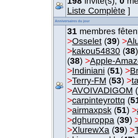
198
invité(s),
0
me
Liste Complète
]
Anniversaires du jour
31
membres fêtent 
>
Osselet
(
39
)
>
Al
>
kakou54830
(
38
(
38
)
>
Apple-Amaz
>
Indiniani
(
51
)
>
B
>
Terry-FM
(
53
)
>
t
>
AVOIVADIGOM
(
>
carpinteyrottq
(
5
>
airmaxpsk
(
51
)
>
>
dghuroppa
(
39
)
>
XlurewXa
(
39
)
>