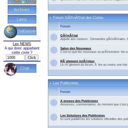
Forum GÃ©nÃ©ral des Cistes
Forum
GÃ©nÃ©ral
Appels aux cisteurs : Demandes gÃ©nÃ©rales, fÃ©
Les NEWS
A qui donc appartient
Salon des Nouveaux
C'est ici que les nouveaux se prÃ©sentent. Ne so
cette ciste ?
RÃ¨glement intÃ©rieur
Le rÃ¨glement du forum, Ã lire au moins une fois
Les Publicistes
Forum
A propos des Publicistes
Annonces, commentaires, du moment que c'est pour
Les Solutions des Publicistes
Ici sont publiÃ©es les solutions officielles des pub