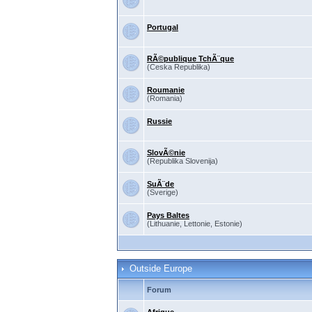
Portugal
RÃ©publique TchÃ¨que
(Ceska Republika)
Roumanie
(Romania)
Russie
SlovÃ©nie
(Republika Slovenija)
SuÃ¨de
(Sverige)
Pays Baltes
(Lithuanie, Lettonie, Estonie)
Outside Europe
Forum