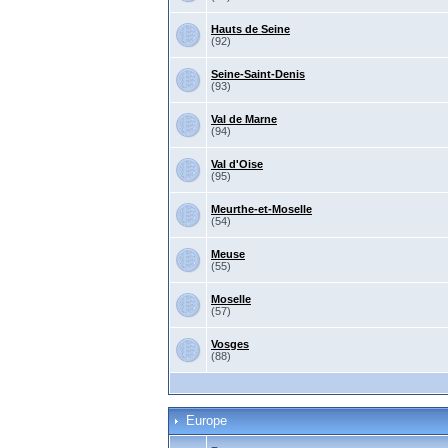
Hauts de Seine
(92)
Seine-Saint-Denis
(93)
Val de Marne
(94)
Val d'Oise
(95)
Meurthe-et-Moselle
(54)
Meuse
(55)
Moselle
(57)
Vosges
(88)
Europe