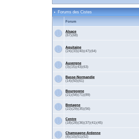
Forums des Cistes
Forum
Alsace
(67)(68)
Aquitaine
(24)(33)(40)(47)(64)
Auvergne
(3)(15)(43)(63)
Basse-Normandie
(14)(50)(61)
Bourgogne
(21)(58)(71)(89)
Bretagne
(22)(29)(35)(56)
Centre
(18)(28)(36)(37)(41)(45)
Champagne-Ardenne
(8)(10)(51)(52)