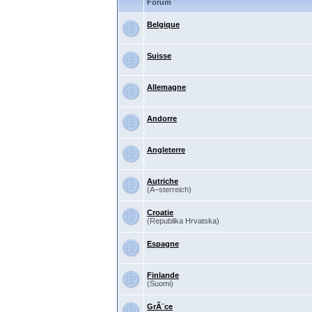
Forum
Belgique
Suisse
Allemagne
Andorre
Angleterre
Autriche
(Ã–sterreich)
Croatie
(Republika Hrvatska)
Espagne
Finlande
(Suomi)
GrÃ¨ce