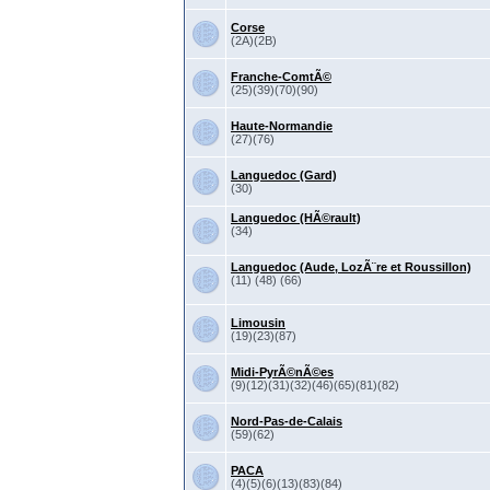
Corse
(2A)(2B)
Franche-ComtÃ©
(25)(39)(70)(90)
Haute-Normandie
(27)(76)
Languedoc (Gard)
(30)
Languedoc (HÃ©rault)
(34)
Languedoc (Aude, LozÃ¨re et Roussillon)
(11) (48) (66)
Limousin
(19)(23)(87)
Midi-PyrÃ©nÃ©es
(9)(12)(31)(32)(46)(65)(81)(82)
Nord-Pas-de-Calais
(59)(62)
PACA
(4)(5)(6)(13)(83)(84)