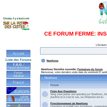
CE FORUM FERME: IN
L'écriture
Liste des Forums
Newforez
Newforez Dernière nouvelle:
Fermeture du forum
Bienvenue, votre dernière visite date du vendredi 07 aoû
Newforez
Forum
Foire Aux Questions
Vous vous posez une question sur Newforez, d'
posÃ©e et si c'est le cas, sa rÃ©ponse est ici.
Fonctionnement de Newforez
Questions et problÃ¨mes techniques, suggestions