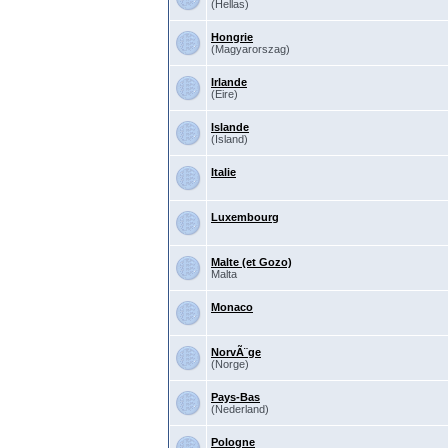
(Hellas)
Hongrie
(Magyarorszag)
Irlande
(Eire)
Islande
(Island)
Italie
Luxembourg
Malte (et Gozo)
Malta
Monaco
NorvÃ¨ge
(Norge)
Pays-Bas
(Nederland)
Pologne