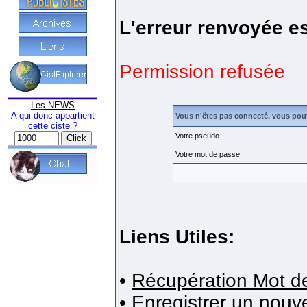
L'erreur renvoyée es
Permission refusée
Les NEWS
A qui donc appartient
Vous n'êtes pas connecté, vous pou
cette ciste ?
Votre pseudo
Votre mot de passe
Liens Utiles:
•
Récupération Mot d
•
Enregistrer un nou