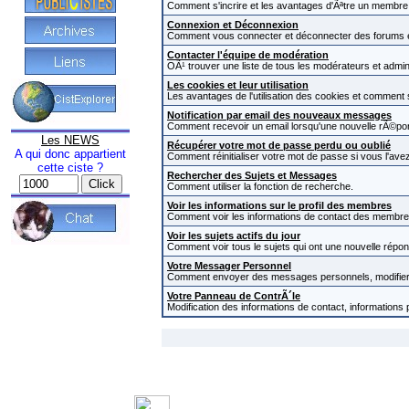
Comment s'incrire et les avantages d'Ãªtre un membre i
Connexion et Déconnexion
Comment vous connecter et déconnecter des forums et c
Contacter l'équipe de modération
OÃ¹ trouver une liste de tous les modérateurs et admi
Les cookies et leur utilisation
Les avantages de l'utilisation des cookies et comment
Notification par email des nouveaux messages
Comment recevoir un email lorsqu'une nouvelle rÃ©pon
Les NEWS
Récupérer votre mot de passe perdu ou oublié
A qui donc appartient
Comment réinitialiser votre mot de passe si vous l'avez
cette ciste ?
Rechercher des Sujets et Messages
Comment utiliser la fonction de recherche.
Voir les informations sur le profil des membres
Comment voir les informations de contact des membre
Voir les sujets actifs du jour
Comment voir tous le sujets qui ont une nouvelle répon
Votre Messager Personnel
Comment envoyer des messages personnels, modifier 
Votre Panneau de ContrÃ´le
Modification des informations de contact, informations