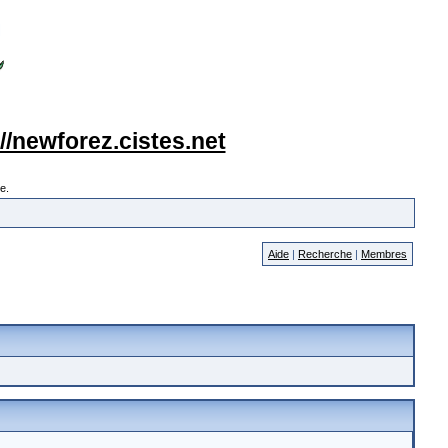
://newforez.cistes.net
e.
Aide
|
Recherche
|
Membres