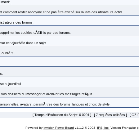
nscrit.
omment rester anonyme et ne pas être affiché sur la liste des utlisateurs actifs.
nistrateurs des forums.
 supprimer les cookies dÃ©finis par ces forums.
se est ajoutÃ©e dans un sujet.
 oublié ?
s.
se aujourd'hui
vos dossiers du messager et archiver les messages reÃ§us.
 personnelles, avatars, paramÃ¨tres des forums, langues et choix de style.
[ Temps d'Exécution du Script: 0.0201 ] [ 7 requêtes utilisées ] [ GZIP
Powered by
Invision Power Board
v1.1.2 © 2003
IPS, Inc.
Version Française 