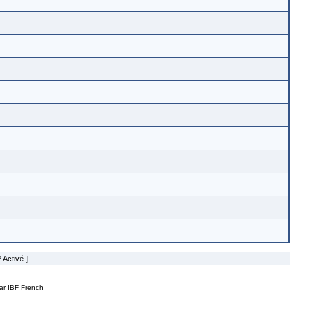
 Activé ]
par
IBF French