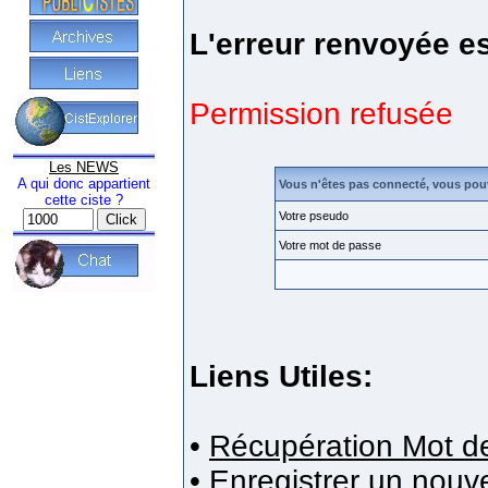
L'erreur renvoyée es
Permission refusée
Les NEWS
A qui donc appartient
Vous n'êtes pas connecté, vous pou
cette ciste ?
Votre pseudo
Votre mot de passe
Liens Utiles:
•
Récupération Mot d
•
Enregistrer un nou