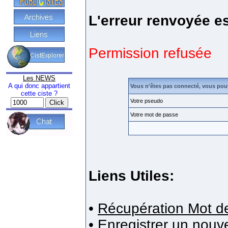
L'erreur renvoyée es
Permission refusée
Les NEWS
A qui donc appartient
Vous n'êtes pas connecté, vous pou
cette ciste ?
Votre pseudo
Votre mot de passe
Liens Utiles:
•
Récupération Mot d
•
Enregistrer un nou