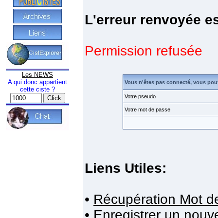
L'erreur renvoyée es
Permission refusée
Les NEWS
A qui donc appartient
Vous n'êtes pas connecté, vous pou
cette ciste ?
Votre pseudo
Votre mot de passe
Liens Utiles:
•
Récupération Mot d
•
Enregistrer un nou