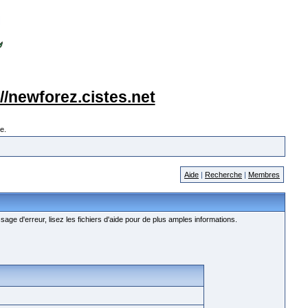
://newforez.cistes.net
e.
Aide
|
Recherche
|
Membres
age d'erreur, lisez les fichiers d'aide pour de plus amples informations.