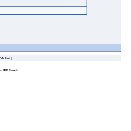
 Activé ]
par
IBF French