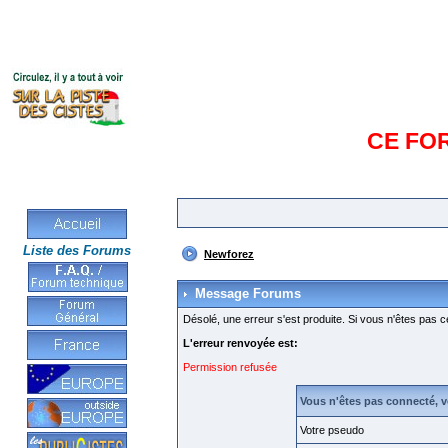
CE FO
Liste des Forums
Newforez
Message Forums
Désolé, une erreur s'est produite. Si vous n'êtes pas c
L'erreur renvoyée est:
Permission refusée
Vous n'êtes pas connecté, 
Votre pseudo