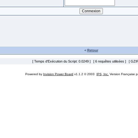
<
Retour
[ Temps d'Exécution du Script: 0.0249 ] [ 6 requêtes utilisées ] [ GZIP
Powered by
Invision Power Board
v1.1.2 © 2003
IPS, Inc.
Version Française 