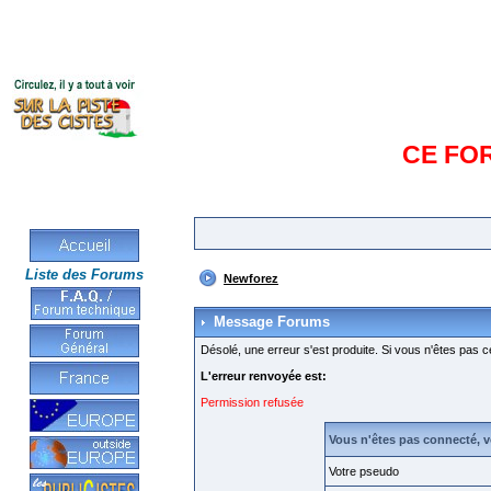
CE FO
Liste des Forums
Newforez
Message Forums
Désolé, une erreur s'est produite. Si vous n'êtes pas c
L'erreur renvoyée est:
Permission refusée
Vous n'êtes pas connecté, 
Votre pseudo