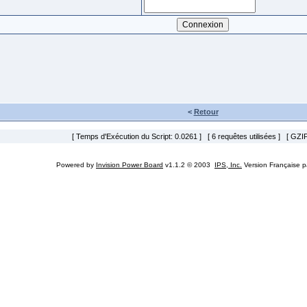
<
Retour
[ Temps d'Exécution du Script: 0.0261 ] [ 6 requêtes utilisées ] [ GZIP
Powered by
Invision Power Board
v1.1.2 © 2003
IPS, Inc.
Version Française 