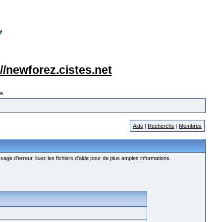
://newforez.cistes.net
e.
Aide
|
Recherche
|
Membres
age d'erreur, lisez les fichiers d'aide pour de plus amples informations.