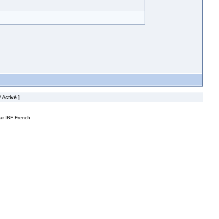
 Activé ]
par
IBF French