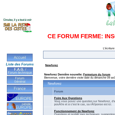
CE FORUM FERME: IN
L'écriture
Liste des Forums
Newforez
Newforez Dernière nouvelle:
Fermeture du forum
Bienvenue, votre dernière visite date du dimanche 09 ao
Newforez
Forum
Foire Aux Questions
Vous vous posez une question sur Newforez, d'
posÃ©e et si c'est le cas, sa rÃ©ponse est ici.
Fonctionnement de Newforez
Questions et problÃ¨mes techniques, suggestions