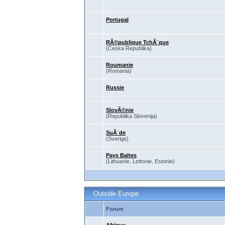
Portugal
RÃ©publique TchÃ¨que
(Ceska Republika)
Roumanie
(Romania)
Russie
SlovÃ©nie
(Republika Slovenija)
SuÃ¨de
(Sverige)
Pays Baltes
(Lithuanie, Lettonie, Estonie)
Outside Europe
Forum