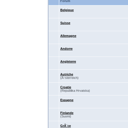
Forum
Belgique
Suisse
Allemagne
Andorre
Angleterre
Autriche
(Ã–sterreich)
Croatie
(Republika Hrvatska)
Espagne
Finlande
(Suomi)
GrÃ¨ce