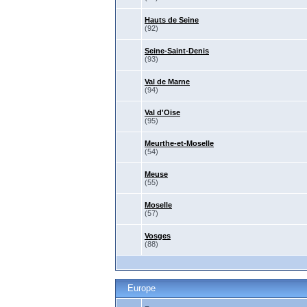
Hauts de Seine
(92)
Seine-Saint-Denis
(93)
Val de Marne
(94)
Val d'Oise
(95)
Meurthe-et-Moselle
(54)
Meuse
(55)
Moselle
(57)
Vosges
(88)
Europe