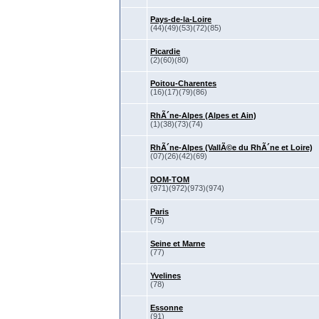
Pays-de-la-Loire
(44)(49)(53)(72)(85)
Picardie
(2)(60)(80)
Poitou-Charentes
(16)(17)(79)(86)
RhÃ´ne-Alpes (Alpes et Ain)
(1)(38)(73)(74)
RhÃ´ne-Alpes (VallÃ©e du RhÃ´ne et Loire)
(07)(26)(42)(69)
DOM-TOM
(971)(972)(973)(974)
Paris
(75)
Seine et Marne
(77)
Yvelines
(78)
Essonne
(91)