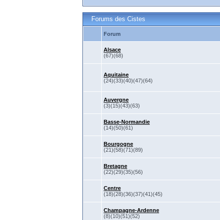
Forums des Cistes
Forum
Alsace
(67)(68)
Aquitaine
(24)(33)(40)(47)(64)
Auvergne
(3)(15)(43)(63)
Basse-Normandie
(14)(50)(61)
Bourgogne
(21)(58)(71)(89)
Bretagne
(22)(29)(35)(56)
Centre
(18)(28)(36)(37)(41)(45)
Champagne-Ardenne
(8)(10)(51)(52)