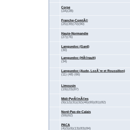
Corse
(2A)(2B)
Franche-ComtÃ©
(25)(39)(70)(90)
Haute-Normandie
(27)(76)
Languedoc (Gard)
(30)
Languedoc (HÃ©rault)
(34)
Languedoc (Aude, LozÃ¨re et Roussillon)
(11) (48) (66)
Limousin
(19)(23)(87)
Midi-PyrÃ©nÃ©es
(9)(12)(31)(32)(46)(65)(81)(82)
Nord-Pas-de-Calais
(59)(62)
PACA
(4)(5)(6)(13)(83)(84)