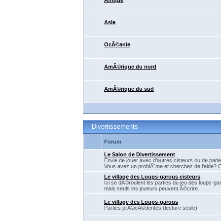
Afrique
Asie
OcÃ©anie
AmÃ©rique du nord
AmÃ©rique du sud
Divertissements
Forum
Le Salon de Divertissement
Envie de jouer avec d'autres cisteurs ou de parler
Vous avez un problÃ¨me et cherchez de l'aide? C'
Le village des Loups-garous cisteurs
Ici se dÃ©roulent les parties du jeu des loups-ga
mais seuls les joueurs peuvent Ã©crire.
Le village des Loups-garous
Parties prÃ©cÃ©dentes (lecture seule)