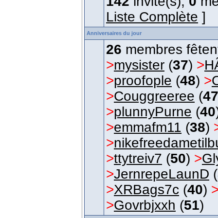
142
invité(s),
0
me
Liste Complète
]
Anniversaires du jour
26
membres fêtent 
>
mysister
(
37
)
>
H
>
proofople
(
48
)
>
>
Couggreeree
(
4
>
plunnyPurne
(
40
>
emmafm11
(
38
)
>
nikefreedametilbu
>
ttytreiv7
(
50
)
>
Gl
>
JernrepeLaunD
(
>
XRBags7c
(
40
)
>
Govrbjxxh
(
51
)