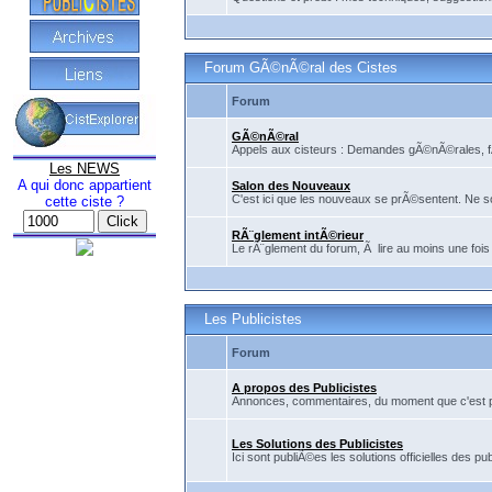
Forum GÃ©nÃ©ral des Cistes
Forum
GÃ©nÃ©ral
Appels aux cisteurs : Demandes gÃ©nÃ©rales, fÃ©
Les NEWS
A qui donc appartient
Salon des Nouveaux
C'est ici que les nouveaux se prÃ©sentent. Ne so
cette ciste ?
RÃ¨glement intÃ©rieur
Le rÃ¨glement du forum, Ã lire au moins une fois
Les Publicistes
Forum
A propos des Publicistes
Annonces, commentaires, du moment que c'est pour
Les Solutions des Publicistes
Ici sont publiÃ©es les solutions officielles des pub