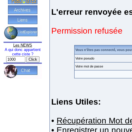
L'erreur renvoyée es
Permission refusée
Les NEWS
A qui donc appartient
Vous n'êtes pas connecté, vous pou
cette ciste ?
Votre pseudo
Votre mot de passe
Liens Utiles:
•
Récupération Mot d
•
Enregistrer un nou