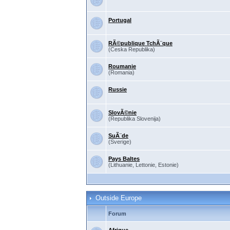
Portugal
RÃ©publique TchÃ¨que
(Ceska Republika)
Roumanie
(Romania)
Russie
SlovÃ©nie
(Republika Slovenija)
SuÃ¨de
(Sverige)
Pays Baltes
(Lithuanie, Lettonie, Estonie)
Outside Europe
Forum