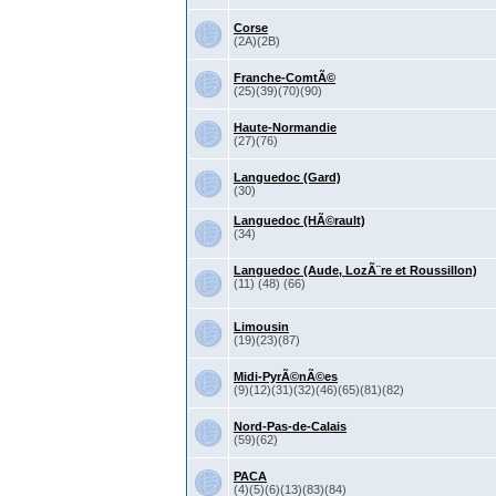
Corse
(2A)(2B)
Franche-ComtÃ©
(25)(39)(70)(90)
Haute-Normandie
(27)(76)
Languedoc (Gard)
(30)
Languedoc (HÃ©rault)
(34)
Languedoc (Aude, LozÃ¨re et Roussillon)
(11) (48) (66)
Limousin
(19)(23)(87)
Midi-PyrÃ©nÃ©es
(9)(12)(31)(32)(46)(65)(81)(82)
Nord-Pas-de-Calais
(59)(62)
PACA
(4)(5)(6)(13)(83)(84)