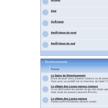
Afrique
Asie
OcÃ©anie
AmÃ©rique du nord
AmÃ©rique du sud
Divertissements
Forum
Le Salon de Divertissement
Envie de jouer avec d'autres cisteurs ou de parler
Vous avez un problÃ¨me et cherchez de l'aide? C'
Le village des Loups-garous cisteurs
Ici se dÃ©roulent les parties du jeu des loups-ga
mais seuls les joueurs peuvent Ã©crire.
Le village des Loups-garous
Parties prÃ©cÃ©dentes (lecture seule)