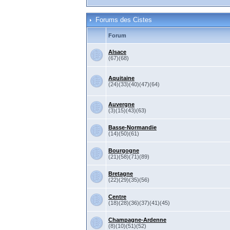
Forums des Cistes
Forum
Alsace
(67)(68)
Aquitaine
(24)(33)(40)(47)(64)
Auvergne
(3)(15)(43)(63)
Basse-Normandie
(14)(50)(61)
Bourgogne
(21)(58)(71)(89)
Bretagne
(22)(29)(35)(56)
Centre
(18)(28)(36)(37)(41)(45)
Champagne-Ardenne
(8)(10)(51)(52)