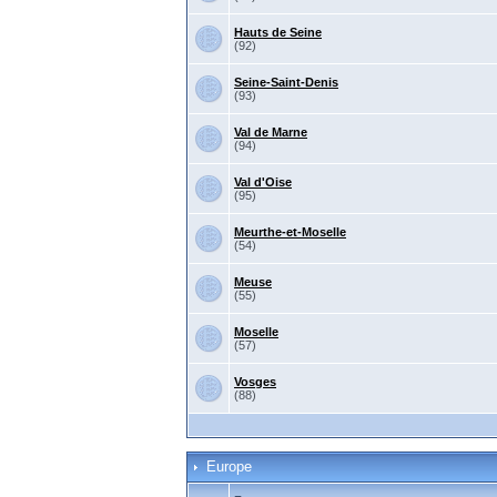
Hauts de Seine
(92)
Seine-Saint-Denis
(93)
Val de Marne
(94)
Val d'Oise
(95)
Meurthe-et-Moselle
(54)
Meuse
(55)
Moselle
(57)
Vosges
(88)
Europe