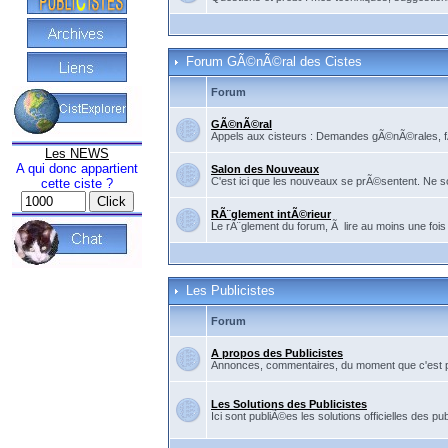
Forum GÃ©nÃ©ral des Cistes
Forum
GÃ©nÃ©ral
Appels aux cisteurs : Demandes gÃ©nÃ©rales, fÃ©
Les NEWS
A qui donc appartient
Salon des Nouveaux
C'est ici que les nouveaux se prÃ©sentent. Ne so
cette ciste ?
RÃ¨glement intÃ©rieur
Le rÃ¨glement du forum, Ã lire au moins une fois
Les Publicistes
Forum
A propos des Publicistes
Annonces, commentaires, du moment que c'est pour
Les Solutions des Publicistes
Ici sont publiÃ©es les solutions officielles des pub