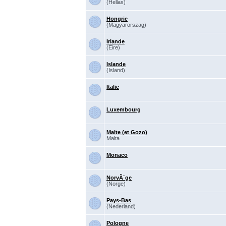
(Hellas)
Hongrie
(Magyarorszag)
Irlande
(Eire)
Islande
(Island)
Italie
Luxembourg
Malte (et Gozo)
Malta
Monaco
NorvÃ¨ge
(Norge)
Pays-Bas
(Nederland)
Pologne