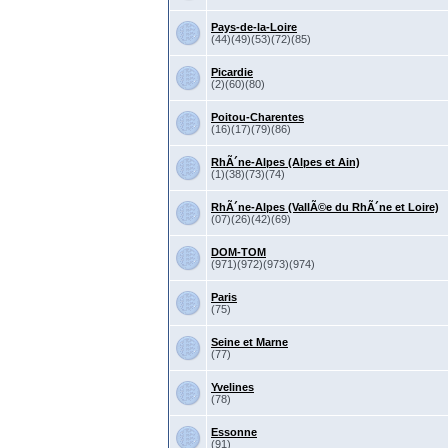
Pays-de-la-Loire
(44)(49)(53)(72)(85)
Picardie
(2)(60)(80)
Poitou-Charentes
(16)(17)(79)(86)
RhÃ´ne-Alpes (Alpes et Ain)
(1)(38)(73)(74)
RhÃ´ne-Alpes (VallÃ©e du RhÃ´ne et Loire)
(07)(26)(42)(69)
DOM-TOM
(971)(972)(973)(974)
Paris
(75)
Seine et Marne
(77)
Yvelines
(78)
Essonne
(91)