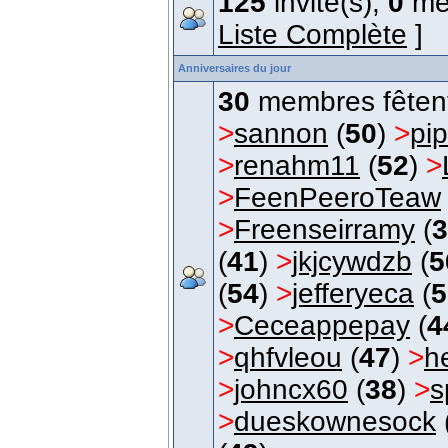
125
invité(s),
0
me
Liste Complète
]
Anniversaires du jour
30
membres fêtent 
>
sannon
(
50
)
>
pip
>
renahm11
(
52
)
>
>
FeenPeeroTeaw
>
Freenseirramy
(
3
(
41
)
>
jkjcywdzb
(
5
(
54
)
>
jefferyeca
(
5
>
Ceceappepay
(
4
>
qhfvleou
(
47
)
>
h
>
johncx60
(
38
)
>
s
>
dueskownesock