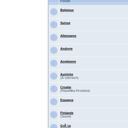
Forum
Belgique
Suisse
Allemagne
Andorre
Angleterre
Autriche
(Ã–sterreich)
Croatie
(Republika Hrvatska)
Espagne
Finlande
(Suomi)
GrÃ¨ce