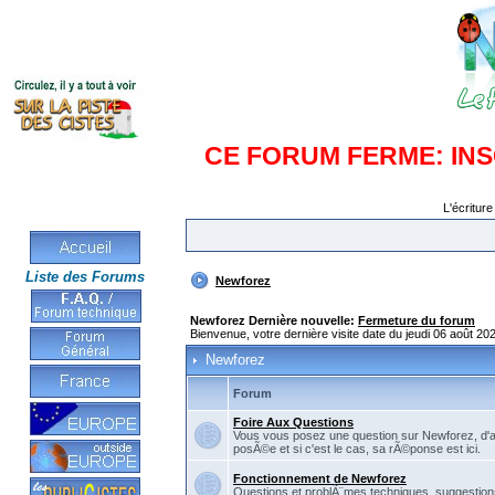
CE FORUM FERME: IN
L'écriture
Liste des Forums
Newforez
Newforez Dernière nouvelle:
Fermeture du forum
Bienvenue, votre dernière visite date du jeudi 06 août 20
Newforez
Forum
Foire Aux Questions
Vous vous posez une question sur Newforez, d'
posÃ©e et si c'est le cas, sa rÃ©ponse est ici.
Fonctionnement de Newforez
Questions et problÃ¨mes techniques, suggestions