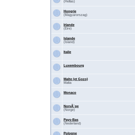
(Hellas)
Hongrie
(Magyarorszag)
Irlande
(Eire)
Islande
(Island)
Italie
Luxembourg
Malte (et Gozo)
Malta
Monaco
NorvÃ¨ge
(Norge)
Pays-Bas
(Nederland)
Pologne