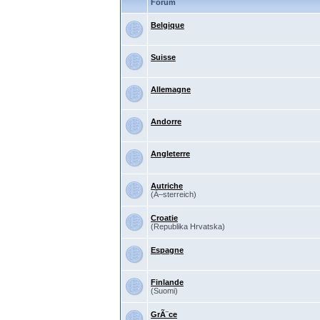
Forum
Belgique
Suisse
Allemagne
Andorre
Angleterre
Autriche
(Ã–sterreich)
Croatie
(Republika Hrvatska)
Espagne
Finlande
(Suomi)
GrÃ¨ce