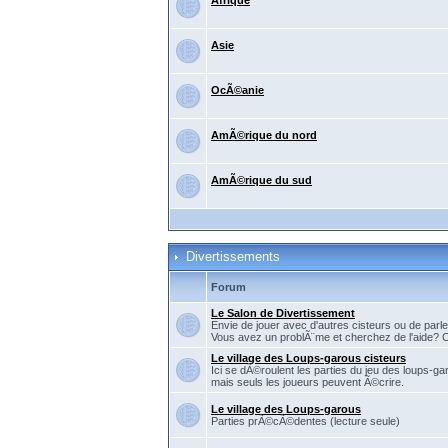
Afrique
Asie
OcÃ©anie
AmÃ©rique du nord
AmÃ©rique du sud
Divertissements
Forum
Le Salon de Divertissement
Envie de jouer avec d'autres cisteurs ou de parler
Vous avez un problÃ¨me et cherchez de l'aide? C'
Le village des Loups-garous cisteurs
Ici se dÃ©roulent les parties du jeu des loups-ga
mais seuls les joueurs peuvent Ã©crire.
Le village des Loups-garous
Parties prÃ©cÃ©dentes (lecture seule)