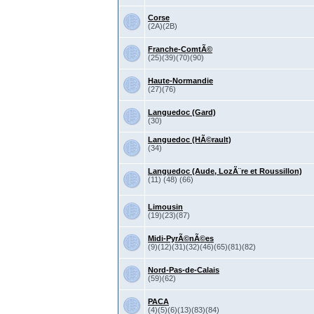
Corse
(2A)(2B)
Franche-ComtÃ©
(25)(39)(70)(90)
Haute-Normandie
(27)(76)
Languedoc (Gard)
(30)
Languedoc (HÃ©rault)
(34)
Languedoc (Aude, LozÃ¨re et Roussillon)
(11) (48) (66)
Limousin
(19)(23)(87)
Midi-PyrÃ©nÃ©es
(9)(12)(31)(32)(46)(65)(81)(82)
Nord-Pas-de-Calais
(59)(62)
PACA
(4)(5)(6)(13)(83)(84)