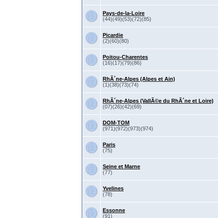
Pays-de-la-Loire
(44)(49)(53)(72)(85)
Picardie
(2)(60)(80)
Poitou-Charentes
(16)(17)(79)(86)
RhÃ´ne-Alpes (Alpes et Ain)
(1)(38)(73)(74)
RhÃ´ne-Alpes (VallÃ©e du RhÃ´ne et Loire)
(07)(26)(42)(69)
DOM-TOM
(971)(972)(973)(974)
Paris
(75)
Seine et Marne
(77)
Yvelines
(78)
Essonne
(91)