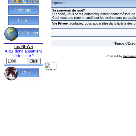
Options
Se souvenir de moi?
Si coché, vous serez automatiquement connecté lors de v
Ceci n'est pas recommandé sur les ordinateurs partagés
Vie Privée
, souhaitez vous apparaître dans la liste des ut
[ Temps d'Exécut
Les NEWS
A qui donc appartient
cette ciste ?
Powered by
Invision