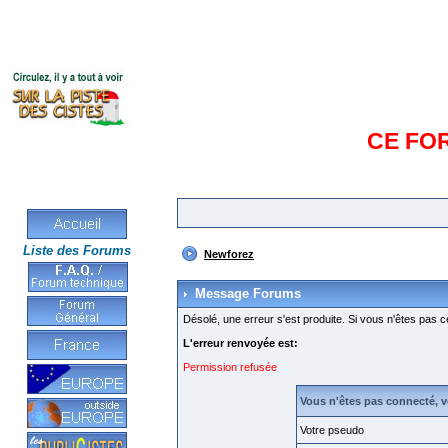
CE FO
Liste des Forums
Newforez
Message Forums
Désolé, une erreur s'est produite. Si vous n'êtes pas c
L'erreur renvoyée est:
Permission refusée
Vous n'êtes pas connecté, 
Votre pseudo