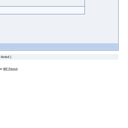
 Activé ]
par
IBF French