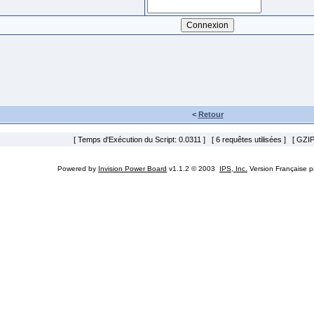
<
Retour
[ Temps d'Exécution du Script: 0.0311 ] [ 6 requêtes utilisées ] [ GZIP
Powered by
Invision Power Board
v1.1.2 © 2003
IPS, Inc.
Version Française 