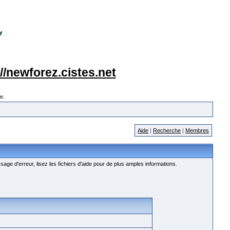
://newforez.cistes.net
e.
Aide
|
Recherche
|
Membres
age d'erreur, lisez les fichiers d'aide pour de plus amples informations.