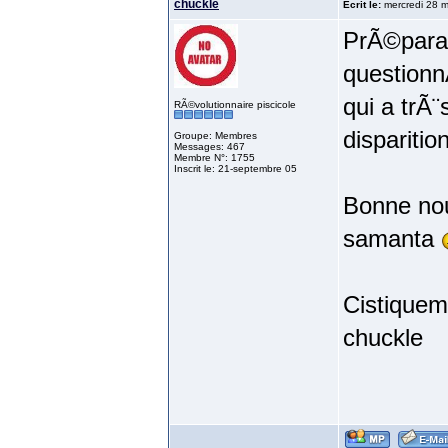
chuckle
Ecrit le:
mercredi 28 m
PrÃ©paran
questionn
qui a trÃ
RÃ©volutionnaire piscicole
disparitio
Groupe: Membres
Messages: 467
Membre N°: 1755
Inscrit le: 21-septembre 05
Bonne nou
samanta
Cistiquem
chuckle