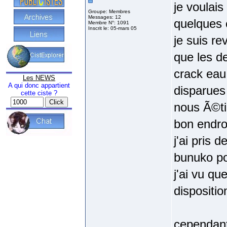
je voulai
Groupe: Membres
Messages: 12
quelques 
Membre N°: 1091
Inscrit le: 05-mars 05
je suis r
que les d
crack eau 
Les NEWS
A qui donc appartient
disparues
cette ciste ?
nous Ã©ti
bon endro
j'ai pris
bunuko po
j'ai vu qu
dispositio
cependant