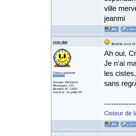
ville merv
jeanmi
croc-dur
Ecrit le:
lundi 28 
Ah oui, Cr
Je n'ai m
les cistes
Cisteur pipelette
sans regr
Groupe: Membres
Messages: 101
Membre N°: 1492
Inscrit le: 31-juillet 05
-------------
Cisteur de 