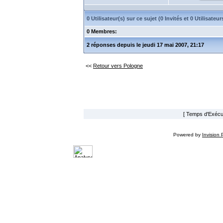
0 Utilisateur(s) sur ce sujet (0 Invités et 0 Utilisat
0 Membres:
2 réponses depuis le jeudi 17 mai 2007, 21:17
<<
Retour vers Pologne
[ Temps d'Exécut
Powered by
Invision