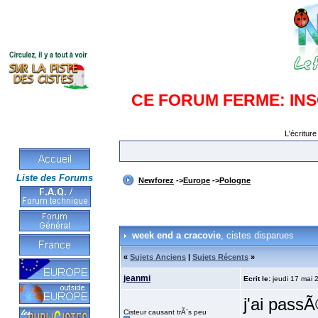
CE FORUM FERME: IN
L'écriture
Liste des Forums
Newforez
->
Europe
->
Pologne
week end a cracovie
, cistes disparues
«
Sujets Anciens
|
Sujets Récents
»
jeanmi
Ecrit le:
jeudi 17 mai 
j'ai pass
Cisteur causant trÃ¨s peu