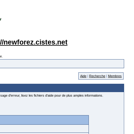
://newforez.cistes.net
e.
Aide
|
Recherche
|
Membres
age d'erreur, lisez les fichiers d'aide pour de plus amples informations.