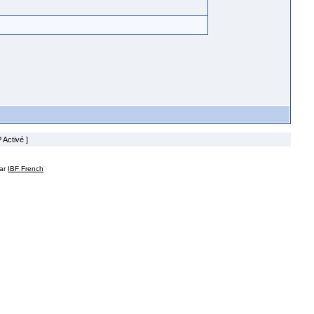
 Activé ]
par
IBF French