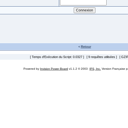
<
Retour
[ Temps d'Exécution du Script: 0.0327 ] [ 9 requêtes utilisées ] [ GZIP
Powered by
Invision Power Board
v1.1.2 © 2003
IPS, Inc.
Version Française 