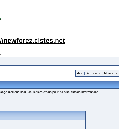
://newforez.cistes.net
e.
Aide
|
Recherche
|
Membres
age d'erreur, lisez les fichiers d'aide pour de plus amples informations.