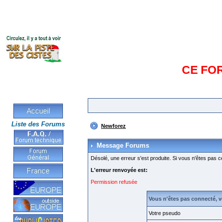
CE FO
Liste des Forums
Newforez
Message Forums
Désolé, une erreur s'est produite. Si vous n'êtes pas c
L'erreur renvoyée est:
Permission refusée
Vous n'êtes pas connecté, 
Votre pseudo