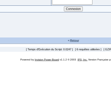
<
Retour
[ Temps d'Exécution du Script: 0.0247 ] [ 6 requêtes utilisées ] [ GZIP
Powered by
Invision Power Board
v1.1.2 © 2003
IPS, Inc.
Version Française 