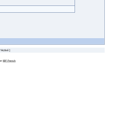
 Activé ]
par
IBF French