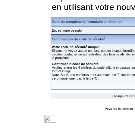
en utilisant votre no
Merci de compléter le formulaire entièrement
Entrez votre pseudo
Confirmation du code de sécutité
Votre code de sécurité unique
Si vous ne voyez aucun nombre, ou des images brouillée
veuillez contacter un admiistrateur des forums afin de rect
le problème.
Confirmer le code de sécurité
Veuillez entrer les 6 chiffres du code affiché ci-dessus au
format image.
Note: Seuls des nombres sont autorisés, un '0' représen
zéro numérique, pas la lettre 'O'.
[ Temps d'Exécut
Powered by
Invision