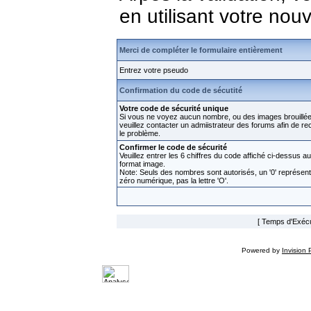
en utilisant votre no
Merci de compléter le formulaire entièrement
Entrez votre pseudo
Confirmation du code de sécutité
Votre code de sécurité unique
Si vous ne voyez aucun nombre, ou des images brouillée
veuillez contacter un admiistrateur des forums afin de rect
le problème.
Confirmer le code de sécurité
Veuillez entrer les 6 chiffres du code affiché ci-dessus au
format image.
Note: Seuls des nombres sont autorisés, un '0' représen
zéro numérique, pas la lettre 'O'.
[ Temps d'Exécut
Powered by
Invision