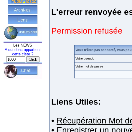
L'erreur renvoyée es
Permission refusée
Les NEWS
A qui donc appartient
Vous n'êtes pas connecté, vous pou
cette ciste ?
Votre pseudo
Votre mot de passe
Liens Utiles:
•
Récupération Mot d
•
Enregistrer un nou