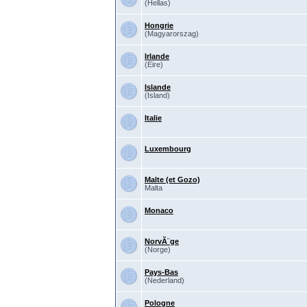
(Hellas)
Hongrie
(Magyarorszag)
Irlande
(Eire)
Islande
(Island)
Italie
Luxembourg
Malte (et Gozo)
Malta
Monaco
NorvÃ¨ge
(Norge)
Pays-Bas
(Nederland)
Pologne