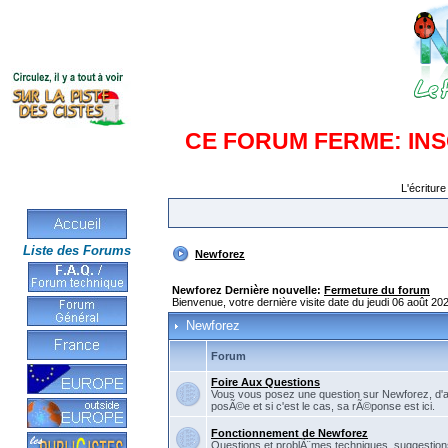
CE FORUM FERME: IN
L'écriture
Liste des Forums
Newforez
Newforez Dernière nouvelle:
Fermeture du forum
Bienvenue, votre dernière visite date du jeudi 06 août 20
Newforez
Forum
Foire Aux Questions
Vous vous posez une question sur Newforez, d'
posÃ©e et si c'est le cas, sa rÃ©ponse est ici.
Fonctionnement de Newforez
Questions et problÃ¨mes techniques, suggestions