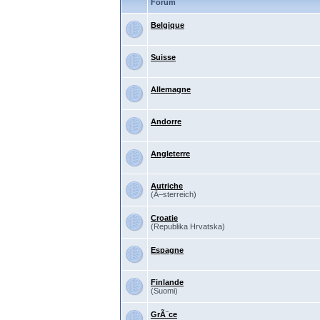
Forum
Belgique
Suisse
Allemagne
Andorre
Angleterre
Autriche
(Ã–sterreich)
Croatie
(Republika Hrvatska)
Espagne
Finlande
(Suomi)
GrÃ¨ce