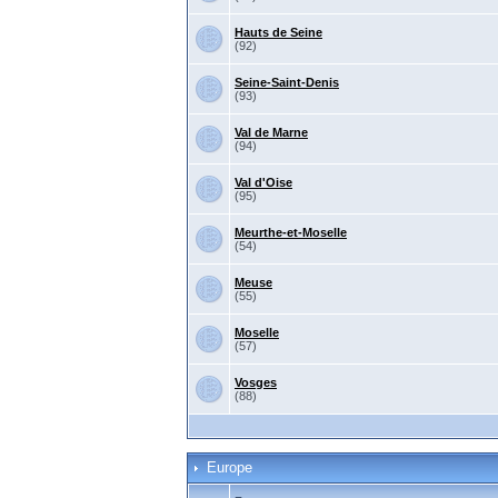
Hauts de Seine
(92)
Seine-Saint-Denis
(93)
Val de Marne
(94)
Val d'Oise
(95)
Meurthe-et-Moselle
(54)
Meuse
(55)
Moselle
(57)
Vosges
(88)
Europe