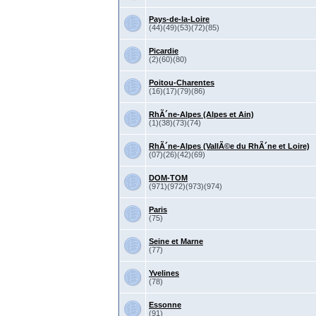
Pays-de-la-Loire
(44)(49)(53)(72)(85)
Picardie
(2)(60)(80)
Poitou-Charentes
(16)(17)(79)(86)
RhÃ´ne-Alpes (Alpes et Ain)
(1)(38)(73)(74)
RhÃ´ne-Alpes (VallÃ©e du RhÃ´ne et Loire)
(07)(26)(42)(69)
DOM-TOM
(971)(972)(973)(974)
Paris
(75)
Seine et Marne
(77)
Yvelines
(78)
Essonne
(91)