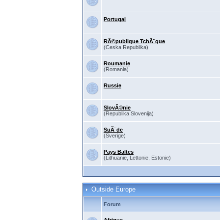
Portugal
RÃ©publique TchÃ¨que
(Ceska Republika)
Roumanie
(Romania)
Russie
SlovÃ©nie
(Republika Slovenija)
SuÃ¨de
(Sverige)
Pays Baltes
(Lithuanie, Lettonie, Estonie)
Outside Europe
Forum