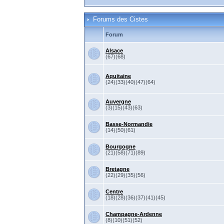
Forums des Cistes
Forum
Alsace
(67)(68)
Aquitaine
(24)(33)(40)(47)(64)
Auvergne
(3)(15)(43)(63)
Basse-Normandie
(14)(50)(61)
Bourgogne
(21)(58)(71)(89)
Bretagne
(22)(29)(35)(56)
Centre
(18)(28)(36)(37)(41)(45)
Champagne-Ardenne
(8)(10)(51)(52)