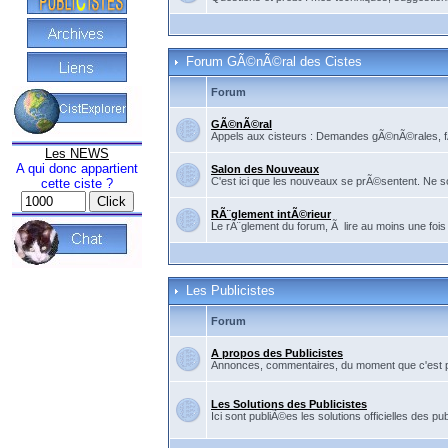
Forum GÃ©nÃ©ral des Cistes
Forum
GÃ©nÃ©ral
Appels aux cisteurs : Demandes gÃ©nÃ©rales, fÃ©
Les NEWS
A qui donc appartient
Salon des Nouveaux
C'est ici que les nouveaux se prÃ©sentent. Ne so
cette ciste ?
RÃ¨glement intÃ©rieur
Le rÃ¨glement du forum, Ã lire au moins une fois
Les Publicistes
Forum
A propos des Publicistes
Annonces, commentaires, du moment que c'est pour
Les Solutions des Publicistes
Ici sont publiÃ©es les solutions officielles des pub