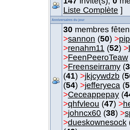
147
invité(s),
0
me
Liste Complète
]
Anniversaires du jour
30
membres fêtent 
>
sannon
(
50
)
>
pip
>
renahm11
(
52
)
>
>
FeenPeeroTeaw
>
Freenseirramy
(
3
(
41
)
>
jkjcywdzb
(
5
(
54
)
>
jefferyeca
(
5
>
Ceceappepay
(
4
>
qhfvleou
(
47
)
>
h
>
johncx60
(
38
)
>
s
>
dueskownesock