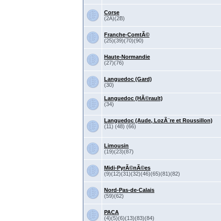
Corse
(2A)(2B)
Franche-ComtÃ©
(25)(39)(70)(90)
Haute-Normandie
(27)(76)
Languedoc (Gard)
(30)
Languedoc (HÃ©rault)
(34)
Languedoc (Aude, LozÃ¨re et Roussillon)
(11) (48) (66)
Limousin
(19)(23)(87)
Midi-PyrÃ©nÃ©es
(9)(12)(31)(32)(46)(65)(81)(82)
Nord-Pas-de-Calais
(59)(62)
PACA
(4)(5)(6)(13)(83)(84)