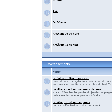
Afrique
Asie
OcÃ©anie
AmÃ©rique du nord
AmÃ©rique du sud
Divertissements
Forum
Le Salon de Divertissement
Envie de jouer avec d'autres cisteurs ou de parler
Vous avez un problÃ¨me et cherchez de l'aide? C'
Le village des Loups-garous cisteurs
Ici se dÃ©roulent les parties du jeu des loups-ga
mais seuls les joueurs peuvent Ã©crire.
Le village des Loups-garous
Parties prÃ©cÃ©dentes (lecture seule)