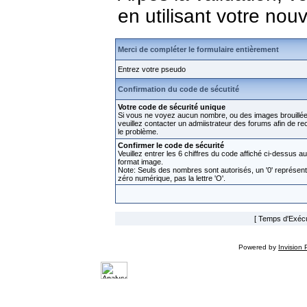
en utilisant votre no
Merci de compléter le formulaire entièrement
Entrez votre pseudo
Confirmation du code de sécutité
Votre code de sécurité unique
Si vous ne voyez aucun nombre, ou des images brouillée
veuillez contacter un admiistrateur des forums afin de rect
le problème.
Confirmer le code de sécurité
Veuillez entrer les 6 chiffres du code affiché ci-dessus au
format image.
Note: Seuls des nombres sont autorisés, un '0' représen
zéro numérique, pas la lettre 'O'.
[ Temps d'Exécut
Powered by
Invision