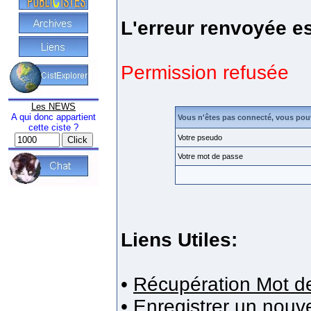
L'erreur renvoyée es
Permission refusée
Les NEWS
A qui donc appartient
Vous n'êtes pas connecté, vous pou
cette ciste ?
Votre pseudo
Votre mot de passe
Liens Utiles:
•
Récupération Mot d
•
Enregistrer un nou