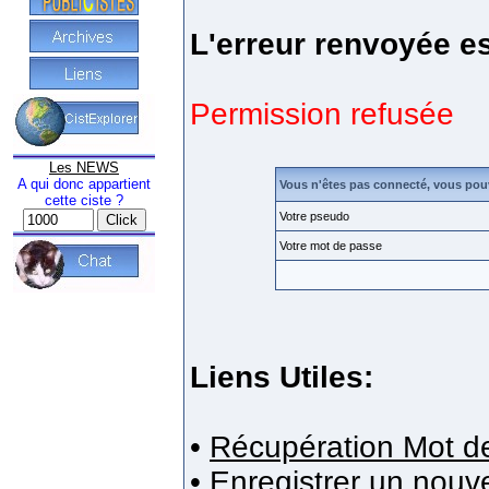
L'erreur renvoyée es
Permission refusée
Les NEWS
A qui donc appartient
Vous n'êtes pas connecté, vous pou
cette ciste ?
Votre pseudo
Votre mot de passe
Liens Utiles:
•
Récupération Mot d
•
Enregistrer un nou