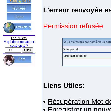
L'erreur renvoyée es
Permission refusée
Les NEWS
A qui donc appartient
Vous n'êtes pas connecté, vous pou
cette ciste ?
Votre pseudo
Votre mot de passe
Liens Utiles:
•
Récupération Mot d
•
Enregistrer un nou