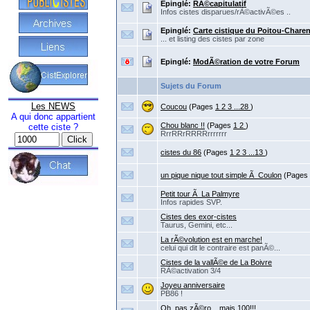
Epinglé:
RÃ©capitulatif
Infos cistes disparues/rÃ©activÃ©es ..
Epinglé:
Carte cistique du Poitou-Chare
... et listing des cistes par zone
Epinglé:
ModÃ©ration de votre Forum
Sujets du Forum
Les NEWS
Coucou
(Pages
1
2
3
...28
)
A qui donc appartient
Chou blanc !!
(Pages
1
2
)
cette ciste ?
RrrRRrRRRRrrrrrrr
cistes du 86
(Pages
1
2
3
...13
)
un pique nique tout simple Ã Coulon
(Pages
Petit tour Ã La Palmyre
Infos rapides SVP.
Cistes des exor-cistes
Taurus, Gemini, etc...
La rÃ©volution est en marche!
celui qui dit le contraire est panÃ©...
Cistes de la vallÃ©e de La Boivre
RÃ©activation 3/4
Joyeu anniversaire
PB86 !
Oh, pas zÃ©ro... mais 100!!!