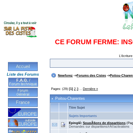
CE FORUM FERME: IN
L'écriture
Liste des Forums
Newforez
->
Forums des Cistes
->
Poitou-Charen
Pages: (29)
[1]
2
3
...
Dernière »
Poitou-Charentes
Titre Sujet
Sujets Importants
Epinglé:
SoupÃ§ons de disparitions
(Pa
Demandes sur disparitions/rÃ©activations