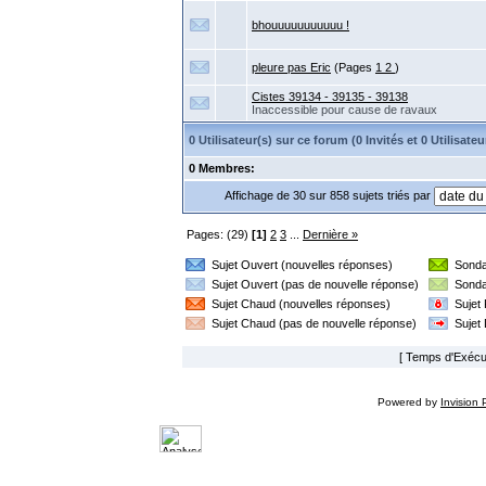
bhouuuuuuuuuuu !
pleure pas Eric
(Pages
1
2
)
Cistes 39134 - 39135 - 39138
Inaccessible pour cause de ravaux
0 Utilisateur(s) sur ce forum (0 Invités et 0 Utilisa
0 Membres:
Affichage de 30 sur 858 sujets triés par
Pages: (29)
[1]
2
3
...
Dernière »
Sujet Ouvert (nouvelles réponses)
Sonda
Sujet Ouvert (pas de nouvelle réponse)
Sonda
Sujet Chaud (nouvelles réponses)
Sujet
Sujet Chaud (pas de nouvelle réponse)
Sujet
[ Temps d'Exécut
Powered by
Invision