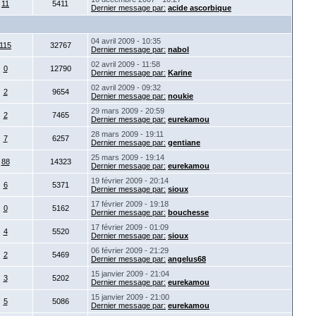
11
5411
Dernier message par:
acide ascorbique
04 avril 2009 - 10:35
115
32767
Dernier message par:
nabol
02 avril 2009 - 11:58
0
12790
Dernier message par:
Karine
02 avril 2009 - 09:32
2
9654
Dernier message par:
noukie
29 mars 2009 - 20:59
2
7465
Dernier message par:
eurekamou
28 mars 2009 - 19:11
7
6257
Dernier message par:
gentiane
25 mars 2009 - 19:14
88
14323
Dernier message par:
eurekamou
19 février 2009 - 20:14
6
5371
Dernier message par:
sioux
17 février 2009 - 19:18
0
5162
Dernier message par:
bouchesse
17 février 2009 - 01:09
4
5520
Dernier message par:
sioux
06 février 2009 - 21:29
2
5469
Dernier message par:
angelus68
15 janvier 2009 - 21:04
3
5202
Dernier message par:
eurekamou
15 janvier 2009 - 21:00
5
5086
Dernier message par:
eurekamou