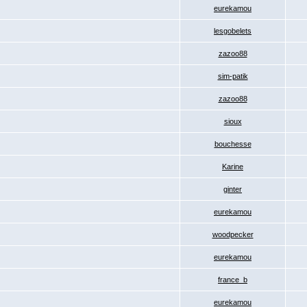
eurekamou
lesgobelets
zazoo88
sim-patik
zazoo88
sioux
bouchesse
Karine
ginter
eurekamou
woodpecker
eurekamou
france_b
eurekamou