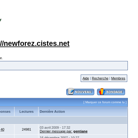
://newforez.cistes.net
e.
Aide
|
Recherche
|
Membres
[
Marquer ce forum comme lu
]
ponses
Lectures
Dernière Action
03 avril 2009 - 17:32
40
24981
Dernier message par:
gentiane
16 décembre 2007 - 10:27