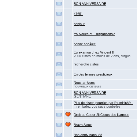
BON ANNIVERSAIRE
47651
bonjour
trouvailles et... disparitions?
bonne annÃ©e
Eurekamou chez Vincent !!
2000 cistes en moins de 2 ans, dingue !!
recherche cistes
En des termes prestigieux
Nous arrivons
nouveaux cisteurs
BON ANNIVERSAIRE
GENTIANE
Plus de cistes pourries par l'humiditÃ©...
...remballez vos sacs poubelles!!
Droit au Coeur 2KCistes des Kamous
Bravo Sioux
Bon anniv nanou88