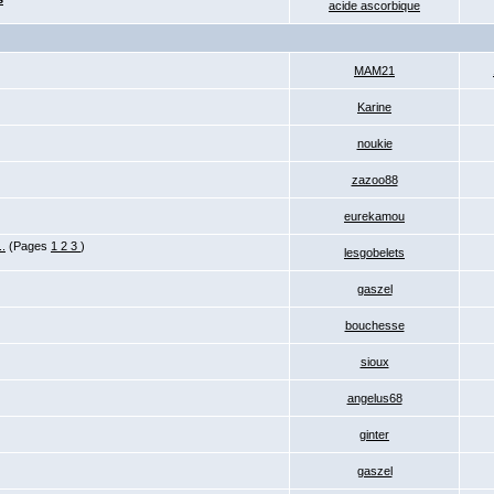
acide ascorbique
MAM21
Karine
noukie
zazoo88
eurekamou
.
(Pages
1
2
3
)
lesgobelets
gaszel
bouchesse
sioux
angelus68
ginter
gaszel