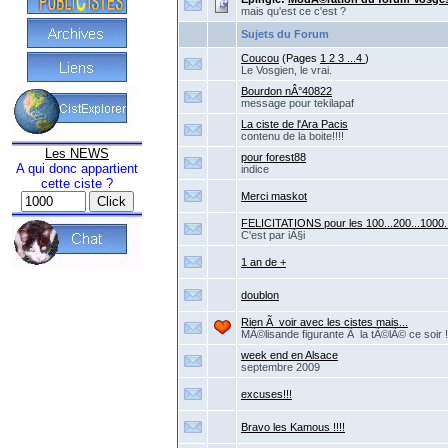
mais qu'est ce c'est ?
Sujets du Forum
Coucou
(Pages
1
2
3
...4
)
Le Vosgien, le vrai.
Bourdon nÂ°40822
message pour tekilapaf
La ciste de l'Ara Pacis
contenu de la boite!!!!
Les NEWS
pour forest88
A qui donc appartient
indice
cette ciste ?
Merci maskot
FELICITATIONS pour les 100...200...1000..
C'est par iÃ§i
1 an de +
doublon
Rien Ã voir avec les cistes mais...
MÃ©lisande figurante Ã la tÃ©lÃ© ce soir !
week end en Alsace
septembre 2009
excuses!!!
Bravo les Kamous !!!!