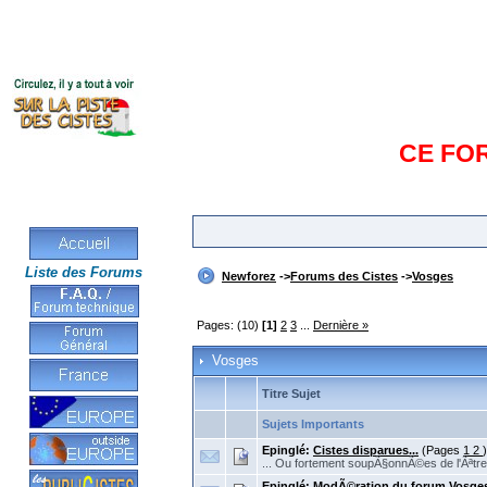
CE FO
Liste des Forums
Newforez
->
Forums des Cistes
->
Vosges
Pages: (10)
[1]
2
3
...
Dernière »
Vosges
Titre Sujet
Sujets Importants
Epinglé:
Cistes disparues...
(Pages
1
2
)
... Ou fortement soupÃ§onnÃ©es de l'Ãªtre
Epinglé:
ModÃ©ration du forum Vosge