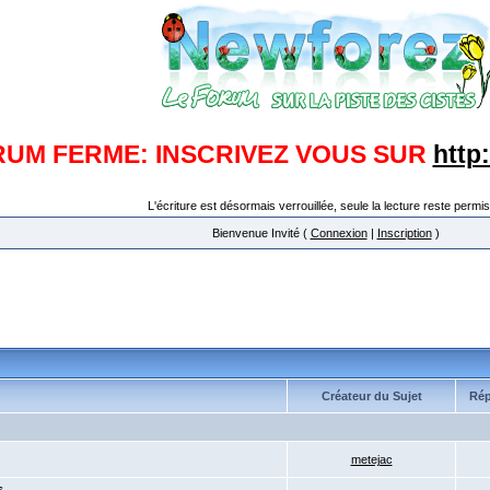
RUM FERME: INSCRIVEZ VOUS SUR
http
L'écriture est désormais verrouillée, seule la lecture reste permis
Bienvenue Invité (
Connexion
|
Inscription
)
Créateur du Sujet
Ré
metejac
s