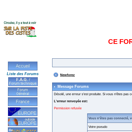
CE FO
Liste des Forums
Newforez
Message Forums
Désolé, une erreur s'est produite. Si vous n'êtes pas c
L'erreur renvoyée est:
Permission refusée
Vous n'êtes pas connecté, 
Votre pseudo