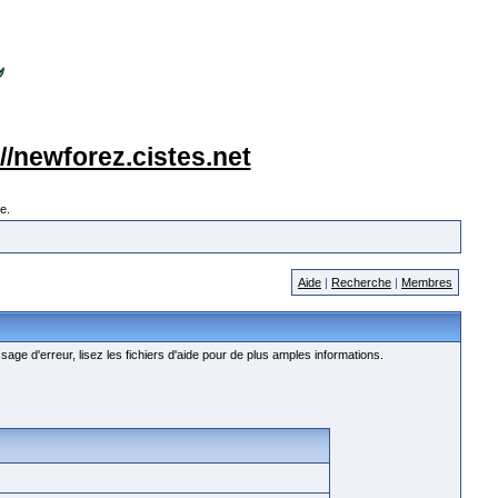
://newforez.cistes.net
e.
Aide
|
Recherche
|
Membres
age d'erreur, lisez les fichiers d'aide pour de plus amples informations.