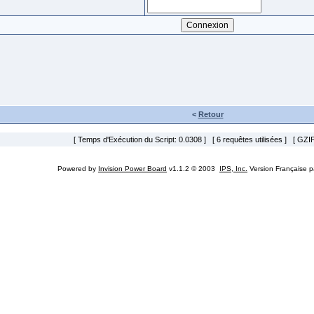
<
Retour
[ Temps d'Exécution du Script: 0.0308 ] [ 6 requêtes utilisées ] [ GZIP
Powered by
Invision Power Board
v1.1.2 © 2003
IPS, Inc.
Version Française 