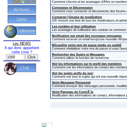
Comment s'incrire et les avantages d'Ãªtre un membre i
Connexion et Déconnexion
Comment vous connecter et déconnecter des forums et c
Contacter l'équipe de modération
OÃ¹ trouver une liste de tous les modérateurs et admi
Les cookies et leur utilisation
Les avantages de l'utilisation des cookies et comment
Notification par email des nouveaux messages
Comment recevoir un email lorsqu'une nouvelle rÃ©pon
Les NEWS
Récupérer votre mot de passe perdu ou oublié
A qui donc appartient
Comment réinitialiser votre mot de passe si vous l'avez
cette ciste ?
Rechercher des Sujets et Messages
Comment utiliser la fonction de recherche.
Voir les informations sur le profil des membres
Comment voir les informations de contact des membre
Voir les sujets actifs du jour
Comment voir tous le sujets qui ont une nouvelle répon
Votre Messager Personnel
Comment envoyer des messages personnels, modifier 
Votre Panneau de ContrÃ´le
Modification des informations de contact, informations