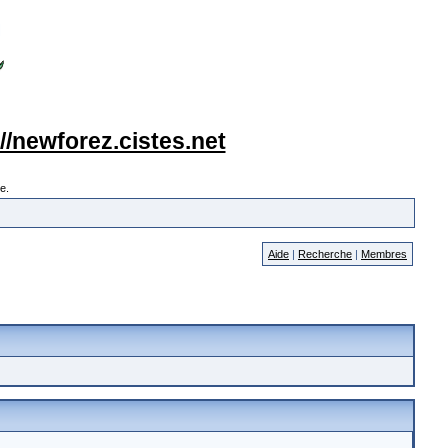
://newforez.cistes.net
e.
Aide
|
Recherche
|
Membres