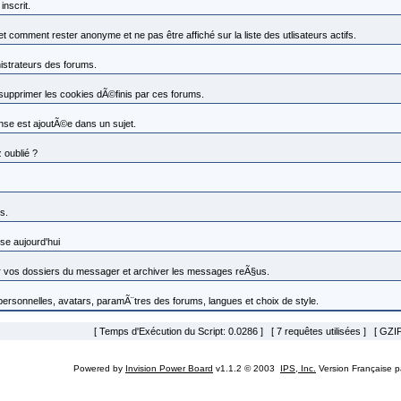
nscrit.
omment rester anonyme et ne pas être affiché sur la liste des utlisateurs actifs.
nistrateurs des forums.
 supprimer les cookies dÃ©finis par ces forums.
se est ajoutÃ©e dans un sujet.
 oublié ?
s.
se aujourd'hui
vos dossiers du messager et archiver les messages reÃ§us.
 personnelles, avatars, paramÃ¨tres des forums, langues et choix de style.
[ Temps d'Exécution du Script: 0.0286 ] [ 7 requêtes utilisées ] [ GZIP
Powered by
Invision Power Board
v1.1.2 © 2003
IPS, Inc.
Version Française 