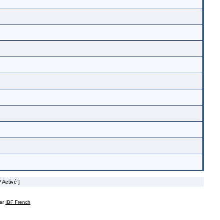
 Activé ]
par
IBF French