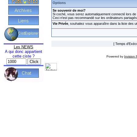
Options
Se souvenir de moi?
Si coché, vous serez automatiquement connecté lors de v
Ceci n'est pas recommandé sur les ordinateurs partagés
Vie Privée
, souhaitez vous apparaître dans la liste des ut
[ Temps d'Exécut
Les NEWS
A qui donc appartient
cette ciste ?
Powered by
Invision